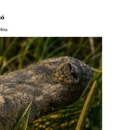
mó
Meta.