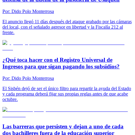
Por:
Dido Polo Monterrosa
El anuncio llegó 11 días después del ataque grabado por las cámaras
del local, con el señalado agresor en libertad y la Fiscalía 212 al
frente.
¿Qué toca hacer con el Registro Universal de
Ingresos para que sigan pagando los subsidios?
Por:
Dido Polo Monterrosa
El Sisbén dejó de ser el único filtro para repartir la ayuda del Estado
y cada programa deberá fijar sus propias reglas antes de que acabe
octubre.
Las barreras que persisten y dejan a uno de cada
dos bachilleres fuera de la educación superior