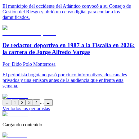
El municipio del occidente del Atlántico convocó a su Consejo de
Gestión del Riesgo y abrió un censo digital para contar a los
damnificados.
De redactor deportivo en 1987 a la Fiscalía en 2026:
la carrera de Jorge Alfredo Vargas
Por:
Dido Polo Monterrosa
El periodista bogotano pasó por cinco informativos, dos canales
privados y una emisora antes de la audiencia que enfrenta esta
semana.
...
←
1
2
3
4
→
Ver todos los periodistas
Cargando contenido...