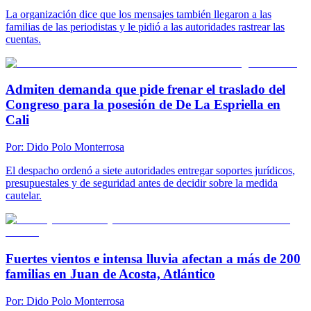
La organización dice que los mensajes también llegaron a las
familias de las periodistas y le pidió a las autoridades rastrear las
cuentas.
Admiten demanda que pide frenar el traslado del
Congreso para la posesión de De La Espriella en
Cali
Por:
Dido Polo Monterrosa
El despacho ordenó a siete autoridades entregar soportes jurídicos,
presupuestales y de seguridad antes de decidir sobre la medida
cautelar.
Fuertes vientos e intensa lluvia afectan a más de 200
familias en Juan de Acosta, Atlántico
Por:
Dido Polo Monterrosa