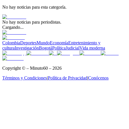
No hay noticias para esta categoría.
No hay noticias para
periodistas
.
Cargando...
Colombia
Deportes
Mundo
Economía
Entretenimiento y
cultura
Investigación
Bogotá
Política
Judicial
Vida moderna
Copyright © – Minuto60 – 2026
Términos y Condiciones
|
Política de Privacidad
|
Conócenos