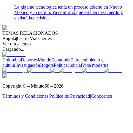
La gigante tecnológica tenía un proceso abierto en Nuevo
México y lo perdió. Ya confirmó que está en desacuerdo y
apelará la decisión.
TEMAS RELACIONADOS
Bogotá
|
Cierre Vial
|
Cierres
Ver otros temas
Cargando...
Colombia
Deportes
Mundo
Economía
Entretenimiento y
cultura
Investigación
Bogotá
Política
Judicial
Vida moderna
Copyright © – Minuto60 – 2026
Términos y Condiciones
|
Política de Privacidad
|
Conócenos