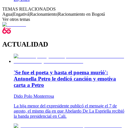
TEMAS RELACIONADOS
Agua
|
Engativá
|
Racionamiento
|
Racionamiento en Bogotá
Ver otros temas
ACTUALIDAD
'Se fue el poeta y hasta el poema murió':
Antonella Petro le dedicó canción y emotiva
carta a Petro
Dido Polo Monterrosa
La hija menor del expresidente publicó el mensaje el 7 de
agosto, el mismo día en que Abelardo De La Espriella recibió
la banda presidencial en Cali.