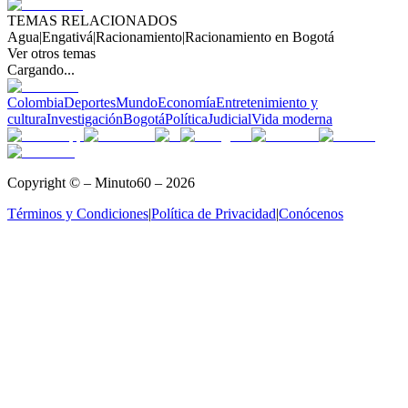
TEMAS RELACIONADOS
Agua
|
Engativá
|
Racionamiento
|
Racionamiento en Bogotá
Ver otros temas
Cargando...
Colombia
Deportes
Mundo
Economía
Entretenimiento y
cultura
Investigación
Bogotá
Política
Judicial
Vida moderna
Copyright © – Minuto60 – 2026
Términos y Condiciones
|
Política de Privacidad
|
Conócenos