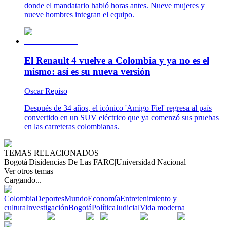
donde el mandatario habló horas antes. Nueve mujeres y
nueve hombres integran el equipo.
El Renault 4 vuelve a Colombia y ya no es el
mismo: así es su nueva versión
Oscar Repiso
Después de 34 años, el icónico 'Amigo Fiel' regresa al país
convertido en un SUV eléctrico que ya comenzó sus pruebas
en las carreteras colombianas.
TEMAS RELACIONADOS
Bogotá
|
Disidencias De Las FARC
|
Universidad Nacional
Ver otros temas
Cargando...
Colombia
Deportes
Mundo
Economía
Entretenimiento y
cultura
Investigación
Bogotá
Política
Judicial
Vida moderna