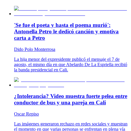
'Se fue el poeta y hasta el poema murió':
Antonella Petro le dedicó canción y emotiva
carta a Petro
Dido Polo Monterrosa
La hija menor del expresidente publicó el mensaje el 7 de
agosto, el mismo día en que Abelardo De La Espriella recibió
la banda presidencial en Cali.
¿Intolerancia? Video muestra fuerte pelea entre
conductor de bus y una pareja en Cali
Oscar Repiso
Las imágenes generaron rechazo en redes sociales y muestran
el momento en que varias personas se enfrentan en plena vía