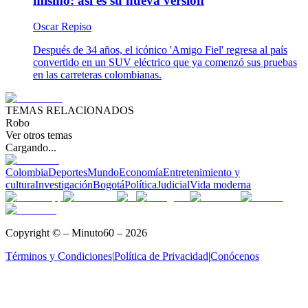
mismo: así es su nueva versión
Oscar Repiso
Después de 34 años, el icónico 'Amigo Fiel' regresa al país
convertido en un SUV eléctrico que ya comenzó sus pruebas
en las carreteras colombianas.
TEMAS RELACIONADOS
Robo
Ver otros temas
Cargando...
Colombia
Deportes
Mundo
Economía
Entretenimiento y
cultura
Investigación
Bogotá
Política
Judicial
Vida moderna
Copyright © – Minuto60 – 2026
Términos y Condiciones
|
Política de Privacidad
|
Conócenos