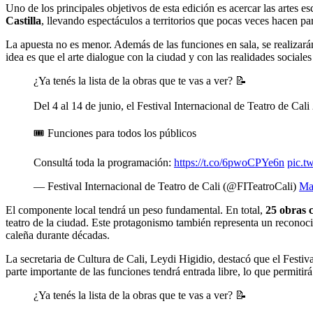
Uno de los principales objetivos de esta edición es acercar las artes 
Castilla
, llevando espectáculos a territorios que pocas veces hacen par
La apuesta no es menor. Además de las funciones en sala, se realizarán
idea es que el arte dialogue con la ciudad y con las realidades sociales
¿Ya tenés la lista de la obras que te vas a ver? 📝
Del 4 al 14 de junio, el Festival Internacional de Teatro de Cal
🎟️ Funciones para todos los públicos
Consultá toda la programación:
https://t.co/6pwoCPYe6n
pic.t
— Festival Internacional de Teatro de Cali (@FITeatroCali)
Ma
El componente local tendrá un peso fundamental. En total,
25 obras 
teatro de la ciudad. Este protagonismo también representa un reconocim
caleña durante décadas.
La secretaria de Cultura de Cali, Leydi Higidio, destacó que el Festiva
parte importante de las funciones tendrá entrada libre, lo que permiti
¿Ya tenés la lista de la obras que te vas a ver? 📝