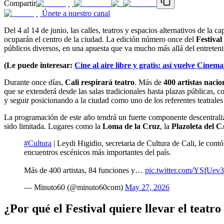
Compartir
Únete a nuestro canal
Del 4 al 14 de junio, las calles, teatros y espacios alternativos de la 
ocuparán el centro de la ciudad. La edición número once del
Festival
públicos diversos, en una apuesta que va mucho más allá del entreten
(Le puede interesar:
Cine al aire libre y gratis: así vuelve Cinem
Durante once días,
Cali respirará teatro
. Más de
400 artistas nacio
que se extenderá desde las salas tradicionales hasta plazas públicas, c
y seguir posicionando a la ciudad como uno de los referentes teatral
La programación de este año tendrá un fuerte componente descentraliza
sido limitada. Lugares como la
Loma de la Cruz
, la
Plazoleta del
#Cultura
| Leydi Higidio, secretaria de Cultura de Cali, le cont
encuentros escénicos más importantes del país.
Más de 400 artistas, 84 funciones y…
pic.twitter.com/YSfUev
— Minuto60 (@minuto60com)
May 27, 2026
¿Por qué el Festival quiere llevar el teatro