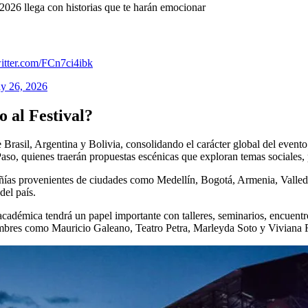
i 2026 llega con historias que te harán emocionar
witter.com/FCn7ci4ibk
y 26, 2026
o al Festival?
Brasil, Argentina y Bolivia, consolidando el carácter global del evento
o, quienes traerán propuestas escénicas que exploran temas sociales, po
ías provenientes de ciudades como Medellín, Bogotá, Armenia, Valledup
del país.
 académica tendrá un papel importante con talleres, seminarios, encuent
nombres como Mauricio Galeano, Teatro Petra, Marleyda Soto y Viviana 