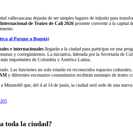
capital vallecaucana dejarán de ser simples lugares de tránsito para trans
 Internacional de Teatro de Cali 2026
promete convertir a la capital 
imiento.
ateca al Parque a Bogotá)
nales e internacionales
llegarán a la ciudad para participar en una pr
omunas y corregimientos. La iniciativa, liderada por la Secretaría de Cul
es más importantes de Colombia y América Latina.
do. Las funciones no solo estarán en reconocidos espacios culturales, s
 CAM
y diferentes escenarios comunitarios recibirán montajes de teatro co
ó a Minuto60 que, del 4 al 14 de junio, la ciudad será sede de una nueva 
3205
 a toda la ciudad?