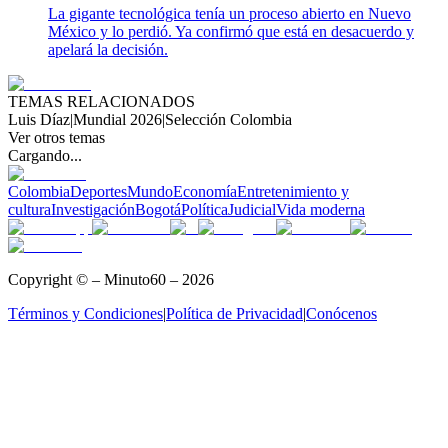
La gigante tecnológica tenía un proceso abierto en Nuevo
México y lo perdió. Ya confirmó que está en desacuerdo y
apelará la decisión.
TEMAS RELACIONADOS
Luis Díaz
|
Mundial 2026
|
Selección Colombia
Ver otros temas
Cargando...
Colombia
Deportes
Mundo
Economía
Entretenimiento y
cultura
Investigación
Bogotá
Política
Judicial
Vida moderna
Copyright © – Minuto60 – 2026
Términos y Condiciones
|
Política de Privacidad
|
Conócenos