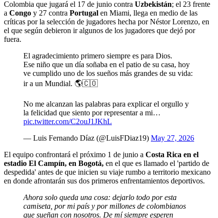
Colombia que jugará el 17 de junio contra
Uzbekistán
; el 23 frente
a
Congo
y 27 contra
Portugal
en Miami, llega en medio de las
críticas por la selección de jugadores hecha por Néstor Lorenzo, en
el que según debieron ir algunos de los jugadores que dejó por
fuera.
El agradecimiento primero siempre es para Dios.
Ese niño que un día soñaba en el patio de su casa, hoy
ve cumplido uno de los sueños más grandes de su vida:
ir a un Mundial. 🌎🇨🇴
No me alcanzan las palabras para explicar el orgullo y
la felicidad que siento por representar a mi…
pic.twitter.com/C2ouJ1JKhL
— Luis Fernando Díaz (@LuisFDiaz19)
May 27, 2026
El equipo confrontará el próximo 1 de junio a
Costa Rica en el
estadio El Campín, en Bogotá,
en el que es llamado el 'partido de
despedida' antes de que inicien su viaje rumbo a territorio mexicano
en donde afrontarán sus dos primeros enfrentamientos deportivos.
Ahora solo queda una cosa: dejarlo todo por esta
camiseta, por mi país y por millones de colombianos
que sueñan con nosotros. De mí siempre esperen