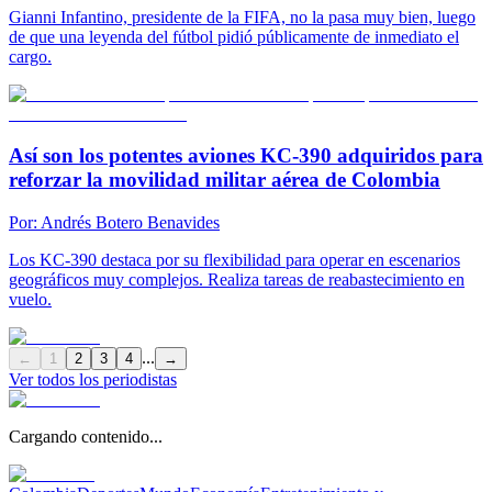
Gianni Infantino, presidente de la FIFA, no la pasa muy bien, luego
de que una leyenda del fútbol pidió públicamente de inmediato el
cargo.
Así son los potentes aviones KC-390 adquiridos para
reforzar la movilidad militar aérea de Colombia
Por:
Andrés Botero Benavides
Los KC-390 destaca por su flexibilidad para operar en escenarios
geográficos muy complejos. Realiza tareas de reabastecimiento en
vuelo.
...
←
1
2
3
4
→
Ver todos los periodistas
Cargando contenido...