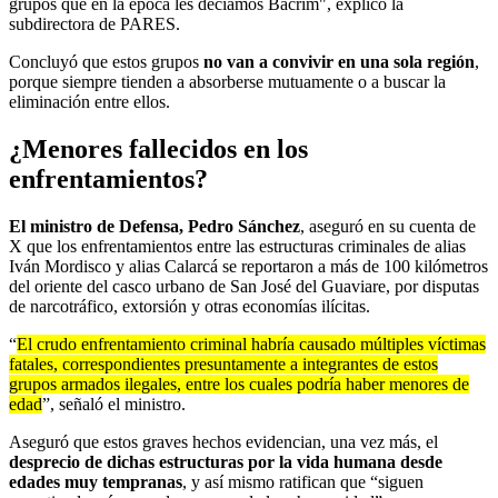
grupos que en la época les decíamos Bacrim", explicó la
subdirectora de PARES.
Concluyó que estos grupos
no van a convivir en una sola región
,
porque siempre tienden a absorberse mutuamente o a buscar la
eliminación entre ellos.
¿Menores fallecidos en los
enfrentamientos?
El ministro de Defensa, Pedro Sánchez
, aseguró en su cuenta de
X que los enfrentamientos entre las estructuras criminales de alias
Iván Mordisco y alias Calarcá se reportaron a más de 100 kilómetros
del oriente del casco urbano de San José del Guaviare, por disputas
de narcotráfico, extorsión y otras economías ilícitas.
“
El crudo enfrentamiento criminal habría causado múltiples víctimas
fatales, correspondientes presuntamente a integrantes de estos
grupos armados ilegales, entre los cuales podría haber menores de
edad
”, señaló el ministro.
Aseguró que estos graves hechos evidencian, una vez más, el
desprecio de dichas estructuras por la vida humana desde
edades muy tempranas
, y así mismo ratifican que “siguen