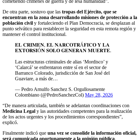
cometiendo crímenes de guerra y de lesa humanidad”.
De otra parte, sostuvo que las
tropas del Ejército, que se
encuentran en la zona desarrollando misiones de protección a la
población civil
y fortaleciendo el Plan Democracia, se desplazan al
punto selvático para restablecer la seguridad en esta remota región y
mantener el control institucional.
𝐄𝐋 𝐂𝐑𝐈𝐌𝐄𝐍, 𝐄𝐋 𝐍𝐀𝐑𝐂𝐎𝐓𝐑Á𝐅𝐈𝐂𝐎 𝐘 𝐋𝐀
𝐄𝐗𝐓𝐎𝐑𝐒𝐈Ó𝐍 𝐒𝐎𝐋𝐎 𝐆𝐄𝐍𝐄𝐑𝐀𝐍 𝐌𝐔𝐄𝐑𝐓𝐄.
Las estructuras criminales de alias ‘Mordisco’ y
‘Calarcá’ se enfrentaron entre sí en el sector de
Barranco Colorado, jurisdicción de San José del
Guaviare, a más de…
— Pedro Arnulfo Sanchez S. Orgullosamente
Colombiano (@PedroSanchezCol)
May 28, 2026
“De manera articulada, también se adelantan coordinaciones con
Medicina Legal
y las autoridades competentes para la realización
de los actos urgentes y los procedimientos correspondientes”,
explicó.
Finalmente indicó que
una vez se consolide la información oficial,
será comunicada oportunamente a la opinión pública
.