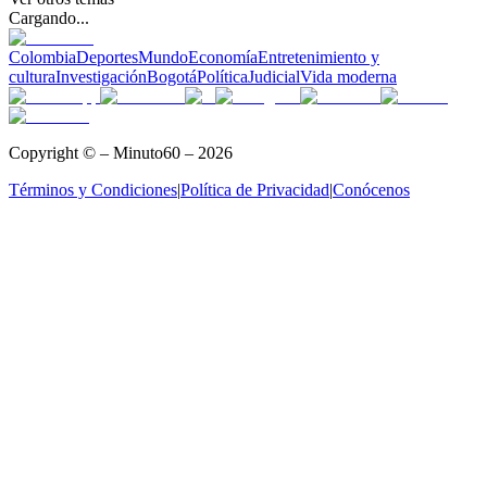
Cargando...
Colombia
Deportes
Mundo
Economía
Entretenimiento y
cultura
Investigación
Bogotá
Política
Judicial
Vida moderna
Copyright © – Minuto60 – 2026
Términos y Condiciones
|
Política de Privacidad
|
Conócenos