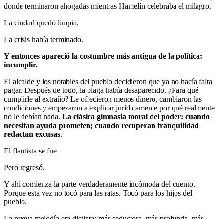
donde terminaron ahogadas mientras Hamelín celebraba el milagro.
La ciudad quedó limpia.
La crisis había terminado.
Y entonces apareció la costumbre más antigua de la política:
incumplir.
El alcalde y los notables del pueblo decidieron que ya no hacía falta
pagar. Después de todo, la plaga había desaparecido. ¿Para qué
cumplirle al extraño? Le ofrecieron menos dinero, cambiaron las
condiciones y empezaron a explicar jurídicamente por qué realmente
no le debían nada.
La clásica gimnasia moral del poder: cuando
necesitan ayuda prometen; cuando recuperan tranquilidad
redactan excusas
.
El flautista se fue.
Pero regresó.
Y ahí comienza la parte verdaderamente incómoda del cuento.
Porque esta vez no tocó para las ratas. Tocó para los hijos del
pueblo.
La nueva melodía era distinta: más seductora, más profunda, más