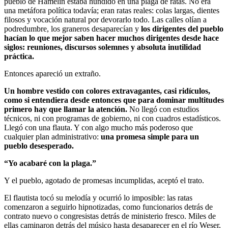
pueblo de Hamelín estaba hundido en una plaga de ratas. No era
una metáfora política todavía; eran ratas reales: colas largas, dientes
filosos y vocación natural por devorarlo todo. Las calles olían a
podredumbre, los graneros desaparecían y
los dirigentes del pueblo
hacían lo que mejor saben hacer muchos dirigentes desde hace
siglos: reuniones, discursos solemnes y absoluta inutilidad
práctica.
Entonces apareció un extraño.
Un hombre vestido con colores extravagantes, casi ridículos,
como si entendiera desde entonces que para dominar multitudes
primero hay que llamar la atención.
No llegó con estudios
técnicos, ni con programas de gobierno, ni con cuadros estadísticos.
Llegó con una flauta. Y con algo mucho más poderoso que
cualquier plan administrativo:
una promesa simple para un
pueblo desesperado.
“Yo acabaré con la plaga.”
Y el pueblo, agotado de promesas incumplidas, aceptó el trato.
El flautista tocó su melodía y ocurrió lo imposible: las ratas
comenzaron a seguirlo hipnotizadas, como funcionarios detrás de
contrato nuevo o congresistas detrás de ministerio fresco. Miles de
ellas caminaron detrás del músico hasta desaparecer en el río Weser,