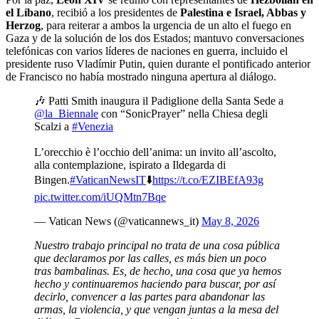
el Líbano
, recibió a los presidentes de
Palestina e Israel, Abbas y
Herzog
, para reiterar a ambos la urgencia de un alto el fuego en
Gaza y de la solución de los dos Estados; mantuvo conversaciones
telefónicas con varios líderes de naciones en guerra, incluido el
presidente ruso Vladímir Putin, quien durante el pontificado anterior
de Francisco no había mostrado ninguna apertura al diálogo.
🎶 Patti Smith inaugura il Padiglione della Santa Sede a
@la_Biennale
con “SonicPrayer” nella Chiesa degli
Scalzi a
#Venezia
L’orecchio è l’occhio dell’anima: un invito all’ascolto,
alla contemplazione, ispirato a Ildegarda di
Bingen.
#VaticanNewsIT
⬇️
https://t.co/EZIBEfA93g
pic.twitter.com/iUQMtn7Bqe
— Vatican News (@vaticannews_it)
May 8, 2026
Nuestro trabajo principal no trata de una cosa pública
que declaramos por las calles, es más bien un poco
tras bambalinas. Es, de hecho, una cosa que ya hemos
hecho y continuaremos haciendo para buscar, por así
decirlo, convencer a las partes para abandonar las
armas, la violencia, y que vengan juntas a la mesa del