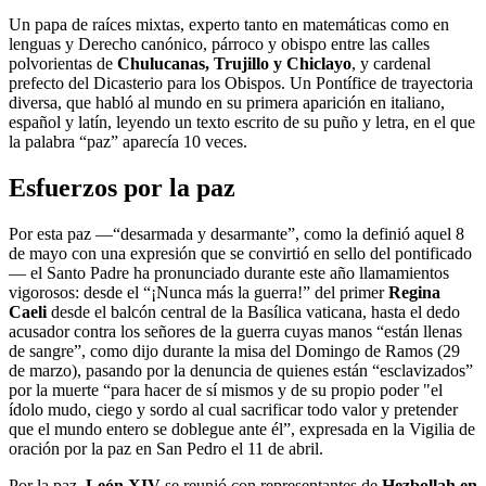
Un papa de raíces mixtas, experto tanto en matemáticas como en
lenguas y Derecho canónico, párroco y obispo entre las calles
polvorientas de
Chulucanas, Trujillo y Chiclayo
, y cardenal
prefecto del Dicasterio para los Obispos. Un Pontífice de trayectoria
diversa, que habló al mundo en su primera aparición en italiano,
español y latín, leyendo un texto escrito de su puño y letra, en el que
la palabra “paz” aparecía 10 veces.
Esfuerzos por la paz
Por esta paz —“desarmada y desarmante”, como la definió aquel 8
de mayo con una expresión que se convirtió en sello del pontificado
— el Santo Padre ha pronunciado durante este año llamamientos
vigorosos: desde el “¡Nunca más la guerra!” del primer
Regina
Caeli
desde el balcón central de la Basílica vaticana, hasta el dedo
acusador contra los señores de la guerra cuyas manos “están llenas
de sangre”, como dijo durante la misa del Domingo de Ramos (29
de marzo), pasando por la denuncia de quienes están “esclavizados”
por la muerte “para hacer de sí mismos y de su propio poder "el
ídolo mudo, ciego y sordo al cual sacrificar todo valor y pretender
que el mundo entero se doblegue ante él”, expresada en la Vigilia de
oración por la paz en San Pedro el 11 de abril.
Por la paz,
León XIV
se reunió con representantes de
Hezbollah en