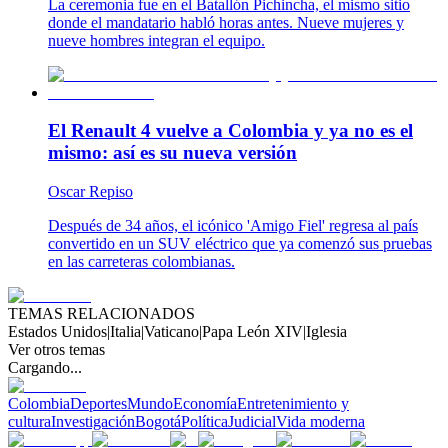
La ceremonia fue en el Batallón Pichincha, el mismo sitio
donde el mandatario habló horas antes. Nueve mujeres y
nueve hombres integran el equipo.
El Renault 4 vuelve a Colombia y ya no es el
mismo: así es su nueva versión
Oscar Repiso
Después de 34 años, el icónico 'Amigo Fiel' regresa al país
convertido en un SUV eléctrico que ya comenzó sus pruebas
en las carreteras colombianas.
TEMAS RELACIONADOS
Estados Unidos
|
Italia
|
Vaticano
|
Papa León XIV
|
Iglesia
Ver otros temas
Cargando...
Colombia
Deportes
Mundo
Economía
Entretenimiento y
cultura
Investigación
Bogotá
Política
Judicial
Vida moderna