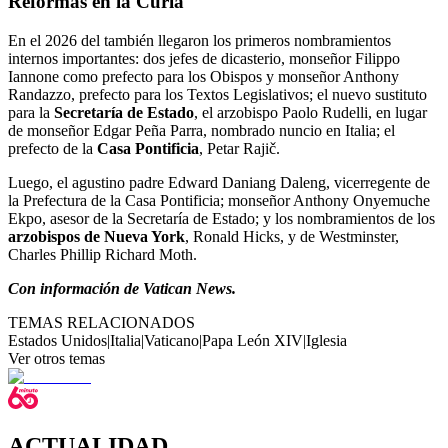
Reformas en la Curia
En el 2026 del también llegaron los primeros nombramientos
internos importantes: dos jefes de dicasterio, monseñor Filippo
Iannone como prefecto para los Obispos y monseñor Anthony
Randazzo, prefecto para los Textos Legislativos; el nuevo sustituto
para la
Secretaría de Estado
, el arzobispo Paolo Rudelli, en lugar
de monseñor Edgar Peña Parra, nombrado nuncio en Italia; el
prefecto de la
Casa Pontificia
, Petar Rajič.
Luego, el agustino padre Edward Daniang Daleng, vicerregente de
la Prefectura de la Casa Pontificia; monseñor Anthony Onyemuche
Ekpo, asesor de la Secretaría de Estado; y los nombramientos de los
arzobispos de Nueva York
, Ronald Hicks, y de Westminster,
Charles Phillip Richard Moth.
Con información de Vatican News.
TEMAS RELACIONADOS
Estados Unidos
|
Italia
|
Vaticano
|
Papa León XIV
|
Iglesia
Ver otros temas
ACTUALIDAD