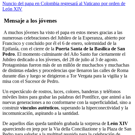
Nuncio del papa en Colombia regresará al Vaticano por orden de
León XIV
Mensaje a los jóvenes
A muchos jóvenes ha visto el papa en estos meses gracias a las
numerosas celebraciones del Jubileo de la Esperanza, abierto por
Francisco y concluido por él el 6 de enero, solemnidad de la
Epifanía, con el cierre de la
Puerta Santa de la Basílica de San
Pedro
. El momento culminante del Año Santo fue ciertamente el
Jubileo dedicado a los jóvenes, del 28 de julio al 3 de agosto.
Protagonistas fueron más de un millón de muchachos y muchachas
de distintas edades y procedencias que llenaron las calles de Roma
durante días y luego se dirigieron a Tor Vergata para la vigilia y la
misa con el Sucesor de Pedro.
Un espectáculo de rostros, luces, colores, banderas y teléfonos
móviles listos para grabar las palabras del Pontífice, que animó a las
nuevas generaciones a no conformarse con la superficialidad, sino a
construir
vínculos auténticos
, superando la hiperconectividad y la
incomunicación, aspirando a la santidad.
De aquellos días queda también grabada la sorpresa de
León XIV
apareciendo en jeep por la Via della Conciliazione y la Plaza de San
Pedro para saludar a la multitud reunida para la celebración de