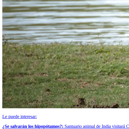
Le puede interesar:
¿Se salvarán los hipopótamos?:
Santuario animal de India visitará 