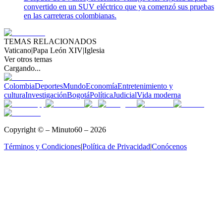
convertido en un SUV eléctrico que ya comenzó sus pruebas
en las carreteras colombianas.
TEMAS RELACIONADOS
Vaticano
|
Papa León XIV
|
Iglesia
Ver otros temas
Cargando...
Colombia
Deportes
Mundo
Economía
Entretenimiento y
cultura
Investigación
Bogotá
Política
Judicial
Vida moderna
Copyright © – Minuto60 – 2026
Términos y Condiciones
|
Política de Privacidad
|
Conócenos