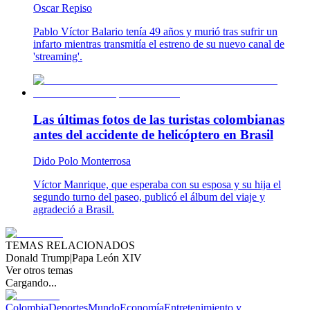
Oscar Repiso
Pablo Víctor Balario tenía 49 años y murió tras sufrir un
infarto mientras transmitía el estreno de su nuevo canal de
'streaming'.
Las últimas fotos de las turistas colombianas
antes del accidente de helicóptero en Brasil
Dido Polo Monterrosa
Víctor Manrique, que esperaba con su esposa y su hija el
segundo turno del paseo, publicó el álbum del viaje y
agradeció a Brasil.
TEMAS RELACIONADOS
Donald Trump
|
Papa León XIV
Ver otros temas
Cargando...
Colombia
Deportes
Mundo
Economía
Entretenimiento y