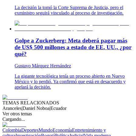
La decisión la tomó la Corte Suprema de Justicia, pero el
exministro seguirá vinculado al proceso de investigación.
Golpe a Zuckerberg: Meta deberá pagar más
de US$ 500 millones a estado de EE. UU., ¿por
qué?
Gustavo Márquez Hernández
La gigante tecnológica tenía un proceso abierto en Nuevo
México y lo perdió. Ya confirmó que está en desacuerdo y
apelará la decisión.
TEMAS RELACIONADOS
Aranceles
|
Daniel Noboa
|
Ecuador
Ver otros temas
Cargando...
Colombia
Deportes
Mundo
Economía
Entretenimiento y
cultura
Investigación
Bogotá
Política
Judicial
Vida moderna