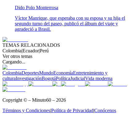
Dido Polo Monterrosa
Víctor Manrique, que esperaba con su esposa y su hija el
segundo turno del paseo, publicó el álbum del viaje y
agradeció a Brasil.
TEMAS RELACIONADOS
Colombia
|
Ecuador
|
Perú
Ver otros temas
Cargando...
Colombia
Deportes
Mundo
Economía
Entretenimiento y
cultura
Investigación
Bogotá
Política
Judicial
Vida moderna
Copyright © – Minuto60 – 2026
Términos y Condiciones
|
Política de Privacidad
|
Conócenos