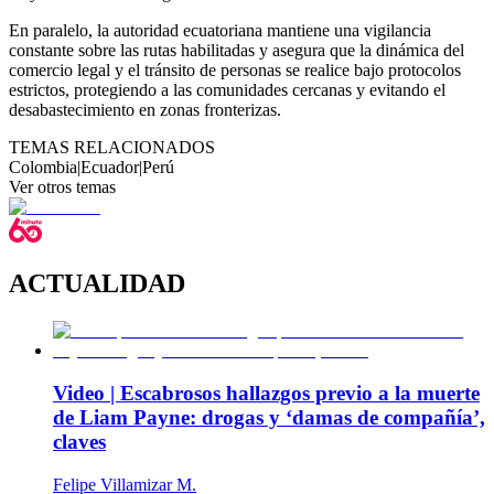
En paralelo, la autoridad ecuatoriana mantiene una vigilancia
constante sobre las rutas habilitadas y asegura que la dinámica del
comercio legal y el tránsito de personas se realice bajo protocolos
estrictos, protegiendo a las comunidades cercanas y evitando el
desabastecimiento en zonas fronterizas.
TEMAS RELACIONADOS
Colombia
|
Ecuador
|
Perú
Ver otros temas
ACTUALIDAD
Video | Escabrosos hallazgos previo a la muerte
de Liam Payne: drogas y ‘damas de compañía’,
claves
Felipe Villamizar M.