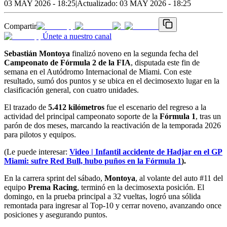
03 MAY 2026 - 18:25
|
Actualizado:
03 MAY 2026 - 18:25
Compartir
Únete a nuestro canal
Sebastián Montoya
finalizó noveno en la segunda fecha del
Campeonato de Fórmula 2 de la FIA
, disputada este fin de
semana en el Autódromo Internacional de Miami. Con este
resultado, sumó dos puntos y se ubica en el decimosexto lugar en la
clasificación general, con cuatro unidades.
El trazado de
5.412 kilómetros
fue el escenario del regreso a la
actividad del principal campeonato soporte de la
Fórmula 1
, tras un
parón de dos meses, marcando la reactivación de la temporada 2026
para pilotos y equipos.
(Le puede interesar:
Video | Infantil accidente de Hadjar en el GP
Miami: sufre Red Bull, hubo puños en la Fórmula 1
).
En la carrera sprint del sábado,
Montoya
, al volante del auto #11 del
equipo
Prema Racing
, terminó en la decimosexta posición. El
domingo, en la prueba principal a 32 vueltas, logró una sólida
remontada para ingresar al Top-10 y cerrar noveno, avanzando once
posiciones y asegurando puntos.