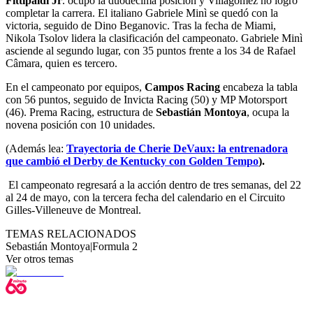
Fittipaldi Jr
. ocupó la duodécima posición y Villagómez no logró
completar la carrera. El italiano Gabriele Minì se quedó con la
victoria, seguido de Dino Beganovic. Tras la fecha de Miami,
Nikola Tsolov lidera la clasificación del campeonato. Gabriele Minì
asciende al segundo lugar, con 35 puntos frente a los 34 de Rafael
Câmara, quien es tercero.
En el campeonato por equipos,
Campos Racing
encabeza la tabla
con 56 puntos, seguido de Invicta Racing (50) y MP Motorsport
(46). Prema Racing, estructura de
Sebastián Montoya
, ocupa la
novena posición con 10 unidades.
(Además lea:
Trayectoria de Cherie DeVaux: la entrenadora
que cambió el Derby de Kentucky con Golden Tempo
).
El campeonato regresará a la acción dentro de tres semanas, del 22
al 24 de mayo, con la tercera fecha del calendario en el Circuito
Gilles-Villeneuve de Montreal.
TEMAS RELACIONADOS
Sebastián Montoya
|
Formula 2
Ver otros temas