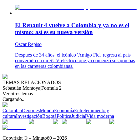
El Renault 4 vuelve a Colombia y ya no es el
mismo: así es su nueva versión
Oscar Repiso
Después de 34 años, el icónico 'Amigo Fiel' regresa al país
convertido en un SUV eléctrico que ya comenzó sus pruebas
en las carreteras colombianas.
TEMAS RELACIONADOS
Sebastián Montoya
|
Formula 2
Ver otros temas
Cargando...
Colombia
Deportes
Mundo
Economía
Entretenimiento y
cultura
Investigación
Bogotá
Política
Judicial
Vida moderna
Copyright © – Minuto60 – 2026