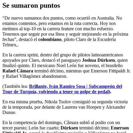
Se sumaron puntos
“De nuevo sumamos dos puntos, como ocurrió en Australia. No
estamos contentos, pero estamos en la ruta correcta. Hoy nos
metimos al top-10 en la carrera feature con mucho esfuerzo.
Tenemos que seguir por esa línea y seguir mejorando en la próxima
fechas”, destacó el
colombiano
, piloto Claro de la Escudería
Telmex,.
En la carrera sprint, dentro del grupo de pilotos latinoamericanos
apoyados por Claro, destacó el paraguayo
Joshua Dürksen
, quien
finalizó quinto. El mexicano Noel León fue noveno, el brasileño
Rafael Câmara
terminó décimo, mientras que Emerson Fittipaldi Jr.
y Rafael Villagómez abandonaron.
(También lea:
Brillante, Iván Ramiro Sosa | Subcampeón del
Tour de Turquía, volviendo a tener su golpe de pedal
).
En esa misma prueba, Nikola Tsolov consiguió su segunda victoria
de la temporada, por delante de Laurens van Hoepen y Alexander
Dunne.
En la competencia del domingo, Câmara subió al podio con un
tercer puesto; León fue cuarto;
Dürksen
terminó décimo;
Emerson