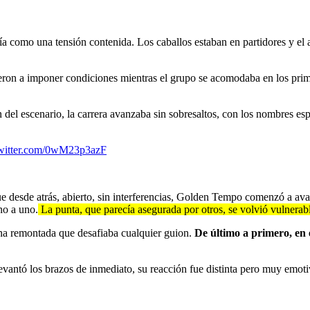
tía como una tensión contenida. Los caballos estaban en partidores y e
lieron a imponer condiciones mientras el grupo se acomodaba en los pri
an del escenario, la carrera avanzaba sin sobresaltos, con los nombres e
twitter.com/0wM23p3azF
ue desde atrás, abierto, sin interferencias, Golden Tempo comenzó a ava
no a uno.
La punta, que parecía asegurada por otros, se volvió vulnerable
una remontada que desafiaba cualquier guion.
De último a primero, en 
evantó los brazos de inmediato, su reacción fue distinta pero muy emot