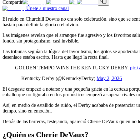
Compartir
Únete a nuestro canal
El ruido en Churchill Downs no era solo celebración, sino que se sen
bastan para definir la gloria o el olvido.
Las imágenes revelan que el arranque fue agresivo y los favoritos sa
fondo, sin protagonismo, casi invisible.
Las tribunas seguían la lógica del favoritismo, los gritos se apoderab
desenlace estaba escrito. Hasta que llegó la recta final.
GOLDEN TEMPO WINS THE KENTUCKY DERBY.
pic.
— Kentucky Derby (@KentuckyDerby)
May 2, 2026
El desgaste empezó a notarse y una pequeña grieta en la certeza porq
caballo que no figuraba en los pronósticos empezó a superar rivales u
Así, en medio de estallido de ruido, el Derby acababa de presenciar 
tiempo, sino en emoción.
Detrás de las barreras, festejando, apareció Cherie DeVaux quien no l
¿Quién es Cherie DeVaux?