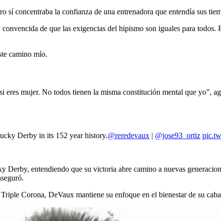
ero sí concentraba la confianza de una entrenadora que entendía sus tie
 convencida de que las exigencias del hipismo son iguales para todos. Pa
ste camino mío.
il si eres mujer. No todos tienen la misma constitución mental que yo”, 
ucky Derby in its 152 year history.
@reredevaux
|
@jose93_ortiz
pic.t
cky Derby, entendiendo que su victoria abre camino a nuevas generacione
aseguró.
la Triple Corona, DeVaux mantiene su enfoque en el bienestar de su ca