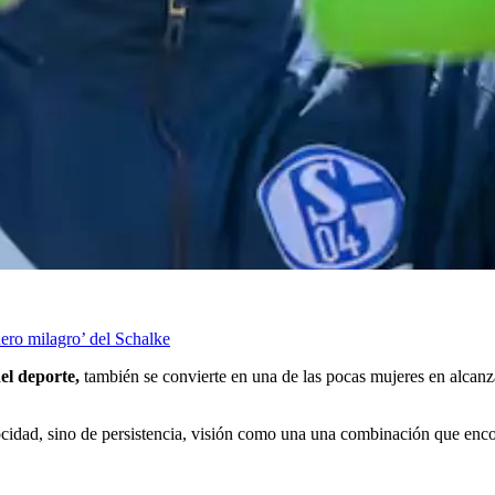
uero milagro’ del Schalke
del deporte,
también se convierte en una de las pocas mujeres en alcanz
elocidad, sino de persistencia, visión como una una combinación que e