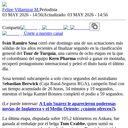
Felipe Villamizar M.
Periodista
03 MAY 2026 - 14:56
|
Actualizado:
03 MAY 2026 - 14:56
Compartir
Únete a nuestro canal
Iván Ramiro
Sosa
cerró este domingo una de sus actuaciones más
sólidas de los años recientes al finalizar segundo en la clasificación
general del
Tour de Turquía
, una carrera de ocho etapas en la que
el colombiano del equipo
Kern Pharma
volvió a ganar en montaña,
recuperó protagonismo internacional y peleó el título hasta el último
día.
Sosa terminó subcampeón a solo cinco segundos del australiano
S
ebastian Berwick
(Caja Rural-Seguros RGA), campeón final con
un tiempo acumulado de 26 horas, 34 minutos y 19 segundos,
mientras el belga Kamiel Bonneu completó el podio a 59 segundos.
(Le puede interesar:
A Luis Suárez le aparecieron poderosas
novias de Inglaterra y el Medio Oriente: ¿cuánto ofrecen?
).
La última etapa, disputada sobre 105,2 kilómetros en Ankara, fue
ganada al embalaje por el belga
Tom Crabbe
, quien sumó su