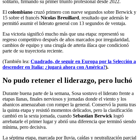
solitario, firmando su primer triunfo profesional desde 2022.
El
colombiano
cruzó primero con nueve segundos sobre Berwick y
15 sobre el francés
Nicolas Breuillard
, resultado que además le
permitió asumir el liderato general con 13 segundos de ventaja.
Esa victoria significó mucho más que una etapa: representó su
regreso competitivo después de años marcados por irregularidad,
cambios de equipo y una cirugía de arteria ilíaca que condicionó
parte de su trayectoria reciente.
(También lea:
Cuadrado, de seguir en Europa por la Selección a
descender en Italia: ¿jugará ahora con América?
).
No pudo retener el liderazgo, pero luchó
Durante buena parte de la semana, Sosa sostuvo el liderato frente a
etapas llanas, finales nerviosos y jornadas donde el viento y los
abanicos amenazaban con romper la general. Conservó la punta tras
la quinta etapa y resistió momentos delicados, pero la clasificación
cambió en la sexta jornada, cuando
Sebastian Berwick
logró
arrebatarle el primer lugar y abrió una diferencia que terminó siendo
mínima, pero decisiva.
La séptima etapa, marcada por lluvia, caídas y neutralización parcial