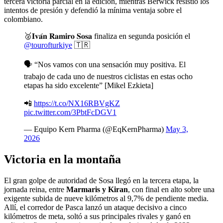
tercera victoria parcial en la edición, mientras Berwick resistió los
intentos de presión y defendió la mínima ventaja sobre el
colombiano.
🥈𝐈𝐯𝐚́𝐧 𝐑𝐚𝐦𝐢𝐫𝐨 𝐒𝐨𝐬𝐚 finaliza en segunda posición el
@tourofturkiye
🇹🇷
🗣️ “Nos vamos con una sensación muy positiva. El
trabajo de cada uno de nuestros ciclistas en estas ocho
etapas ha sido excelente” [Mikel Ezkieta]
📲
https://t.co/NX16RBVgKZ
pic.twitter.com/3PbtFcDGV1
— Equipo Kern Pharma (@EqKernPharma)
May 3,
2026
Victoria en la montaña
El gran golpe de autoridad de Sosa llegó en la tercera etapa, la
jornada reina, entre
Marmaris y Kiran
, con final en alto sobre una
exigente subida de nueve kilómetros al 9,7% de pendiente media.
Allí, el corredor de Pasca lanzó un ataque decisivo a cinco
kilómetros de meta, soltó a sus principales rivales y ganó en