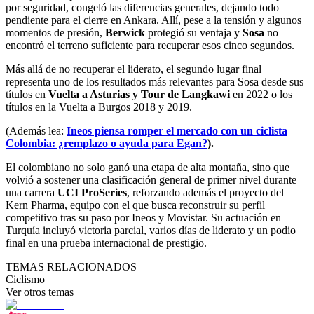
por seguridad, congeló las diferencias generales, dejando todo
pendiente para el cierre en Ankara. Allí, pese a la tensión y algunos
momentos de presión,
Berwick
protegió su ventaja y
Sosa
no
encontró el terreno suficiente para recuperar esos cinco segundos.
Más allá de no recuperar el liderato, el segundo lugar final
representa uno de los resultados más relevantes para Sosa desde sus
títulos en
Vuelta a Asturias y Tour de Langkawi
en 2022 o los
títulos en la Vuelta a Burgos 2018 y 2019.
(Además lea:
Ineos piensa romper el mercado con un ciclista
Colombia: ¿remplazo o ayuda para Egan?
).
El colombiano no solo ganó una etapa de alta montaña, sino que
volvió a sostener una clasificación general de primer nivel durante
una carrera
UCI ProSeries
, reforzando además el proyecto del
Kern Pharma, equipo con el que busca reconstruir su perfil
competitivo tras su paso por Ineos y Movistar. Su actuación en
Turquía incluyó victoria parcial, varios días de liderato y un podio
final en una prueba internacional de prestigio.
TEMAS RELACIONADOS
Ciclismo
Ver otros temas