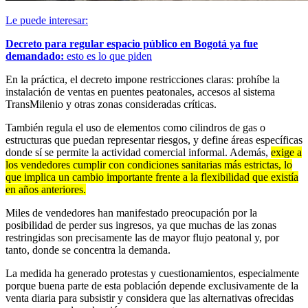
Le puede interesar:
Decreto para regular espacio público en Bogotá ya fue
demandado:
esto es lo que piden
En la práctica, el decreto impone restricciones claras: prohíbe la
instalación de ventas en puentes peatonales, accesos al sistema
TransMilenio y otras zonas consideradas críticas.
También regula el uso de elementos como cilindros de gas o
estructuras que puedan representar riesgos, y define áreas específicas
donde sí se permite la actividad comercial informal. Además,
exige a
los vendedores cumplir con condiciones sanitarias más estrictas, lo
que implica un cambio importante frente a la flexibilidad que existía
en años anteriores.
Miles de vendedores han manifestado preocupación por la
posibilidad de perder sus ingresos, ya que muchas de las zonas
restringidas son precisamente las de mayor flujo peatonal y, por
tanto, donde se concentra la demanda.
La medida ha generado protestas y cuestionamientos, especialmente
porque buena parte de esta población depende exclusivamente de la
venta diaria para subsistir y considera que las alternativas ofrecidas