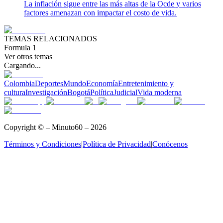
La inflación sigue entre las más altas de la Ocde y varios
factores amenazan con impactar el costo de vida.
TEMAS RELACIONADOS
Formula 1
Ver otros temas
Cargando...
Colombia
Deportes
Mundo
Economía
Entretenimiento y
cultura
Investigación
Bogotá
Política
Judicial
Vida moderna
Copyright © – Minuto60 – 2026
Términos y Condiciones
|
Política de Privacidad
|
Conócenos