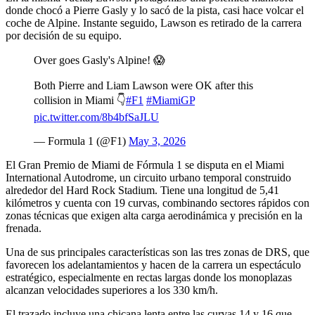
donde chocó a Pierre Gasly y lo sacó de la pista, casi hace volcar el
coche de Alpine. Instante seguido, Lawson es retirado de la carrera
por decisión de su equipo.
Over goes Gasly's Alpine! 😱
Both Pierre and Liam Lawson were OK after this
collision in Miami 👇
#F1
#MiamiGP
pic.twitter.com/8b4bfSaJLU
— Formula 1 (@F1)
May 3, 2026
El Gran Premio de Miami de Fórmula 1 se disputa en el Miami
International Autodrome, un circuito urbano temporal construido
alrededor del Hard Rock Stadium. Tiene una longitud de 5,41
kilómetros y cuenta con 19 curvas, combinando sectores rápidos con
zonas técnicas que exigen alta carga aerodinámica y precisión en la
frenada.
Una de sus principales características son las tres zonas de DRS, que
favorecen los adelantamientos y hacen de la carrera un espectáculo
estratégico, especialmente en rectas largas donde los monoplazas
alcanzan velocidades superiores a los 330 km/h.
El trazado incluye una chicana lenta entre las curvas 14 y 16 que