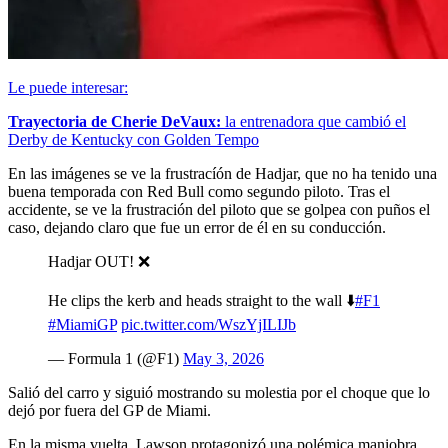
Le puede interesar:
Trayectoria de Cherie DeVaux:
la entrenadora que cambió el
Derby de Kentucky con Golden Tempo
En las imágenes se ve la frustracíón de Hadjar, que no ha tenido una
buena temporada con Red Bull como segundo piloto. Tras el
accidente, se ve la frustración del piloto que se golpea con puños el
caso, dejando claro que fue un error de él en su conducción.
Hadjar OUT! ❌
He clips the kerb and heads straight to the wall ⬇️
#F1
#MiamiGP
pic.twitter.com/WszYjILIJb
— Formula 1 (@F1)
May 3, 2026
Salió del carro y siguió mostrando su molestia por el choque que lo
dejó por fuera del GP de Miami.
En la misma vuelta, Lawson protagonizó una polémica maniobra