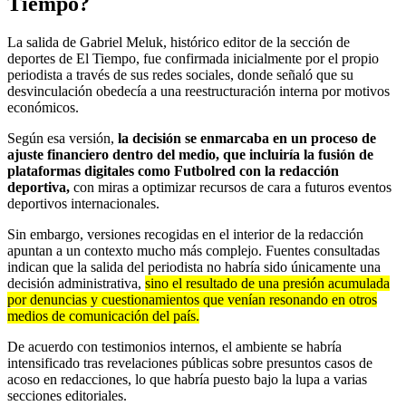
Tiempo?
La salida de Gabriel Meluk, histórico editor de la sección de
deportes de El Tiempo, fue confirmada inicialmente por el propio
periodista a través de sus redes sociales, donde señaló que su
desvinculación obedecía a una reestructuración interna por motivos
económicos.
Según esa versión,
la decisión se enmarcaba en un proceso de
ajuste financiero dentro del medio, que incluiría la fusión de
plataformas digitales como Futbolred con la redacción
deportiva,
con miras a optimizar recursos de cara a futuros eventos
deportivos internacionales.
Sin embargo, versiones recogidas en el interior de la redacción
apuntan a un contexto mucho más complejo. Fuentes consultadas
indican que la salida del periodista no habría sido únicamente una
decisión administrativa,
sino el resultado de una presión acumulada
por denuncias y cuestionamientos que venían resonando en otros
medios de comunicación del país.
De acuerdo con testimonios internos, el ambiente se habría
intensificado tras revelaciones públicas sobre presuntos casos de
acoso en redacciones, lo que habría puesto bajo la lupa a varias
secciones editoriales.