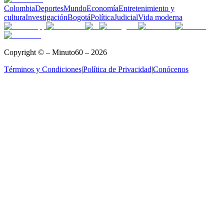
Colombia
Deportes
Mundo
Economía
Entretenimiento y
cultura
Investigación
Bogotá
Política
Judicial
Vida moderna
Copyright © – Minuto60 – 2026
Términos y Condiciones
|
Política de Privacidad
|
Conócenos