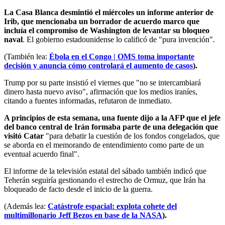
La Casa Blanca desmintió el miércoles un informe anterior de
Irib, que mencionaba un borrador de acuerdo marco que
incluía el compromiso de Washington de levantar su bloqueo
naval
. El gobierno estadounidense lo calificó de "pura invención".
(También lea:
Ébola en el Congo | OMS toma importante
decisión y anuncia cómo controlará el aumento de casos
).
Trump por su parte insistió el viernes que "no se intercambiará
dinero hasta nuevo aviso", afirmación que los medios iraníes,
citando a fuentes informadas, refutaron de inmediato.
A principios de esta semana, una fuente dijo a la AFP que el jefe
del banco central de Irán formaba parte de una delegación que
visitó Catar
"para debatir la cuestión de los fondos congelados, que
se aborda en el memorando de entendimiento como parte de un
eventual acuerdo final".
El informe de la televisión estatal del sábado también indicó que
Teherán seguiría gestionando el estrecho de Ormuz, que Irán ha
bloqueado de facto desde el inicio de la guerra.
(Además lea:
Catástrofe espacial: explota cohete del
multimillonario Jeff Bezos en base de la NASA
).