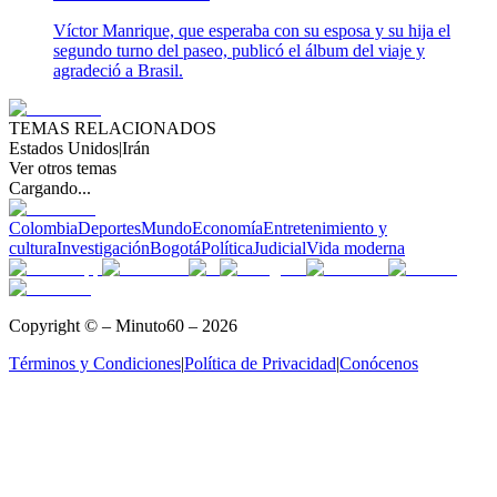
Víctor Manrique, que esperaba con su esposa y su hija el
segundo turno del paseo, publicó el álbum del viaje y
agradeció a Brasil.
TEMAS RELACIONADOS
Estados Unidos
|
Irán
Ver otros temas
Cargando...
Colombia
Deportes
Mundo
Economía
Entretenimiento y
cultura
Investigación
Bogotá
Política
Judicial
Vida moderna
Copyright © – Minuto60 – 2026
Términos y Condiciones
|
Política de Privacidad
|
Conócenos