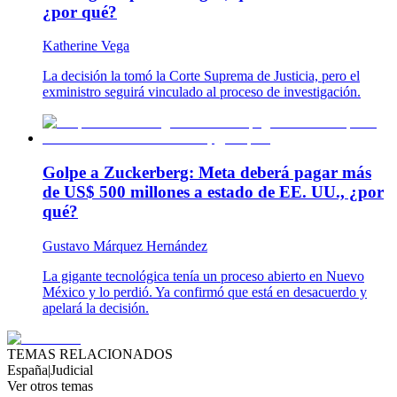
¿por qué?
Katherine Vega
La decisión la tomó la Corte Suprema de Justicia, pero el
exministro seguirá vinculado al proceso de investigación.
Golpe a Zuckerberg: Meta deberá pagar más
de US$ 500 millones a estado de EE. UU., ¿por
qué?
Gustavo Márquez Hernández
La gigante tecnológica tenía un proceso abierto en Nuevo
México y lo perdió. Ya confirmó que está en desacuerdo y
apelará la decisión.
TEMAS RELACIONADOS
España
|
Judicial
Ver otros temas