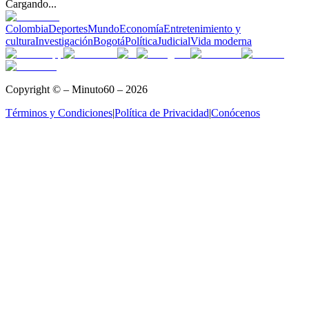
Cargando...
Colombia
Deportes
Mundo
Economía
Entretenimiento y
cultura
Investigación
Bogotá
Política
Judicial
Vida moderna
Copyright © – Minuto60 – 2026
Términos y Condiciones
|
Política de Privacidad
|
Conócenos