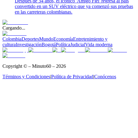
Después de 34 años, el icónico 'Amigo Fiel' regresa al país
convertido en un SUV eléctrico que ya comenzó sus pruebas
en las carreteras colombianas.
Cargando...
Colombia
Deportes
Mundo
Economía
Entretenimiento y
cultura
Investigación
Bogotá
Política
Judicial
Vida moderna
Copyright © – Minuto60 – 2026
Términos y Condiciones
|
Política de Privacidad
|
Conócenos