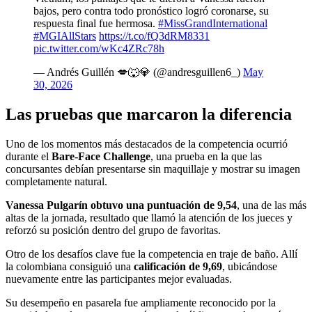
bajos, pero contra todo pronóstico logró coronarse, su
respuesta final fue hermosa.
#MissGrandInternational
#MGIAllStars
https://t.co/fQ3dRM8331
pic.twitter.com/wKc4ZRc78h
— Andrés Guillén 💋🐺💎 (@andresguillen6_)
May
30, 2026
Las pruebas que marcaron la diferencia
Uno de los momentos más destacados de la competencia ocurrió
durante el
Bare-Face Challenge
, una prueba en la que las
concursantes debían presentarse sin maquillaje y mostrar su imagen
completamente natural.
Vanessa Pulgarín obtuvo una puntuación de 9,54
, una de las más
altas de la jornada, resultado que llamó la atención de los jueces y
reforzó su posición dentro del grupo de favoritas.
Otro de los desafíos clave fue la competencia en traje de baño. Allí
la colombiana consiguió una
calificación de 9,69
, ubicándose
nuevamente entre las participantes mejor evaluadas.
Su desempeño en pasarela fue ampliamente reconocido por la