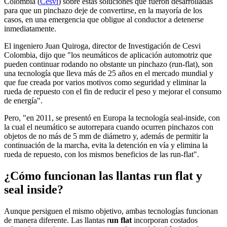
Colombia (
Cesvi
) sobre estas soluciones que fueron desarrolladas
para que un pinchazo deje de convertirse, en la mayoría de los
casos, en una emergencia que obligue al conductor a detenerse
inmediatamente.
El ingeniero Juan Quiroga, director de Investigación de Cesvi
Colombia, dijo que "los neumáticos de aplicación automotriz que
pueden continuar rodando no obstante un pinchazo (run-flat), son
una tecnología que lleva más de 25 años en el mercado mundial y
que fue creada por varios motivos como seguridad y eliminar la
rueda de repuesto con el fin de reducir el peso y mejorar el consumo
de energía".
Pero, "en 2011, se presentó en Europa la tecnología seal-inside, con
la cual el neumático se autorrepara cuando ocurren pinchazos con
objetos de no más de 5 mm de diámetro y, además de permitir la
continuación de la marcha, evita la detención en vía y elimina la
rueda de repuesto, con los mismos beneficios de las run-flat".
¿Cómo funcionan las llantas run flat y
seal inside?
Aunque persiguen el mismo objetivo, ambas tecnologías funcionan
de manera diferente. Las llantas r
un flat
incorporan costados