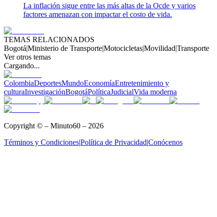
La inflación sigue entre las más altas de la Ocde y varios
factores amenazan con impactar el costo de vida.
TEMAS RELACIONADOS
Bogotá
|
Ministerio de Transporte
|
Motocicletas
|
Movilidad
|
Transporte
Ver otros temas
Cargando...
Colombia
Deportes
Mundo
Economía
Entretenimiento y
cultura
Investigación
Bogotá
Política
Judicial
Vida moderna
Copyright © – Minuto60 – 2026
Términos y Condiciones
|
Política de Privacidad
|
Conócenos