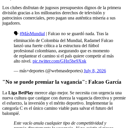
Los clubes disfrutan de jugosos presupuestos dignos de la primera
división gracias a los millonarios derechos de televisión y
patrocinios comerciales, pero pagan una auténtica miseria a sus
jugadores.
🗣️
#MásMundial
| Falcao no se guardó nada. Tras la
eliminación de Colombia del Mundial, Radamel Falcao
lanzó una fuerte crítica a la estructura del fútbol
profesional colombiano, asegurando que es momento
de replantear el camino si el país quiere competir al más
alto nivel.
pic.twitter.com/GHn5be9Xnk
— más+deportes (@webmasdeportes)
July 8, 2026
"No se puede premiar la vagancia": Falcao García
La
Liga BetPlay
merece algo mejor. Se necesita con urgencia una
nueva cultura que castigue con dureza la vagancia directiva y premie
el esfuerzo, la inversión y el mérito deportivo. Implementar la
categoría C es el único camino viable para salvar el futuro del
balompié.
Este vacío anula cualquier tipo de competitividad y