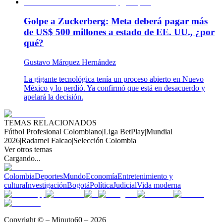
Golpe a Zuckerberg: Meta deberá pagar más
de US$ 500 millones a estado de EE. UU., ¿por
qué?
Gustavo Márquez Hernández
La gigante tecnológica tenía un proceso abierto en Nuevo
México y lo perdió. Ya confirmó que está en desacuerdo y
apelará la decisión.
TEMAS RELACIONADOS
Fútbol Profesional Colombiano
|
Liga BetPlay
|
Mundial
2026
|
Radamel Falcao
|
Selección Colombia
Ver otros temas
Cargando...
Colombia
Deportes
Mundo
Economía
Entretenimiento y
cultura
Investigación
Bogotá
Política
Judicial
Vida moderna
Copyright © – Minuto60 – 2026