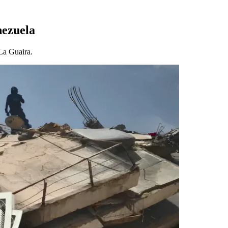
nezuela
 La Guaira.