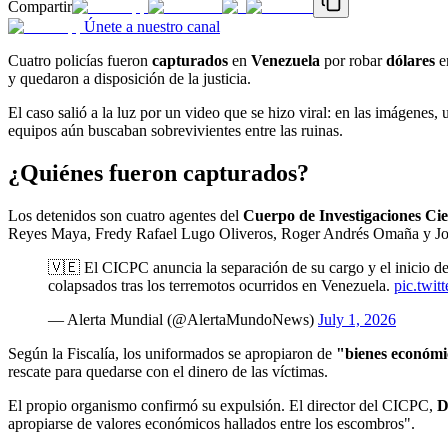
Compartir
Únete a nuestro canal
Cuatro policías fueron
capturados
en
Venezuela
por robar
dólares
en
y quedaron a disposición de la justicia.
El caso salió a la luz por un video que se hizo viral: en las imágenes, 
equipos aún buscaban sobrevivientes entre las ruinas.
¿Quiénes fueron capturados?
Los detenidos son cuatro agentes del
Cuerpo de Investigaciones Cie
Reyes Maya, Fredy Rafael Lugo Oliveros, Roger Andrés Omaña y Jo
🇻🇪 El CICPC anuncia la separación de su cargo y el inicio de u
colapsados tras los terremotos ocurridos en Venezuela.
pic.tw
— Alerta Mundial (@AlertaMundoNews)
July 1, 2026
Según la Fiscalía, los uniformados se apropiaron de
"bienes económi
rescate para quedarse con el dinero de las víctimas.
El propio organismo confirmó su expulsión. El director del CICPC,
D
apropiarse de valores económicos hallados entre los escombros".