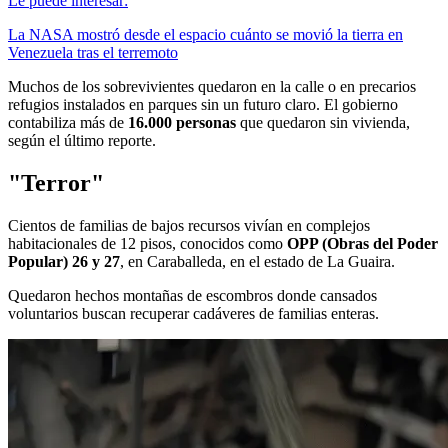
Le puede interesar:
La NASA mostró desde el espacio cuánto se movió la tierra en
Venezuela tras el terremoto
Muchos de los sobrevivientes quedaron en la calle o en precarios
refugios instalados en parques sin un futuro claro. El gobierno
contabiliza más de
16.000 personas
que quedaron sin vivienda,
según el último reporte.
"Terror"
Cientos de familias de bajos recursos vivían en complejos
habitacionales de 12 pisos, conocidos como
OPP (Obras del Poder
Popular) 26 y 27
, en Caraballeda, en el estado de La Guaira.
Quedaron hechos montañas de escombros donde cansados
voluntarios buscan recuperar cadáveres de familias enteras.