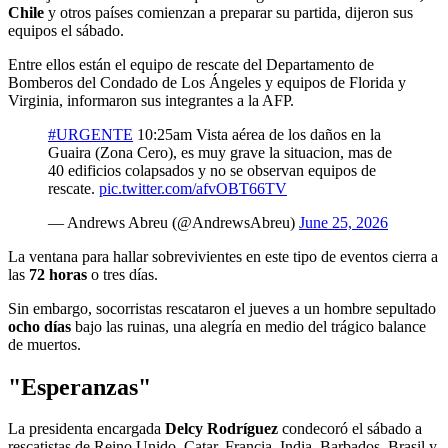
Chile
y otros países comienzan a preparar su partida, dijeron sus
equipos el sábado.
Entre ellos están el equipo de rescate del Departamento de
Bomberos del Condado de Los Ángeles y equipos de Florida y
Virginia, informaron sus integrantes a la AFP.
#URGENTE
10:25am Vista aérea de los daños en la
Guaira (Zona Cero), es muy grave la situacion, mas de
40 edificios colapsados y no se observan equipos de
rescate.
pic.twitter.com/afvOBT66TV
— Andrews Abreu (@AndrewsAbreu)
June 25, 2026
La ventana para hallar sobrevivientes en este tipo de eventos cierra a
las
72 horas
o tres días.
Sin embargo, socorristas rescataron el jueves a un hombre sepultado
ocho días
bajo las ruinas, una alegría en medio del trágico balance
de muertos.
"Esperanzas"
La presidenta encargada
Delcy Rodríguez
condecoró el sábado a
rescatistas de Reino Unido, Catar, Francia, India, Barbados, Brasil y