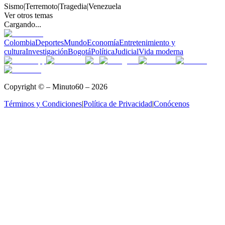
Sismo
|
Terremoto
|
Tragedia
|
Venezuela
Ver otros temas
Cargando...
Colombia
Deportes
Mundo
Economía
Entretenimiento y
cultura
Investigación
Bogotá
Política
Judicial
Vida moderna
Copyright © – Minuto60 – 2026
Términos y Condiciones
|
Política de Privacidad
|
Conócenos