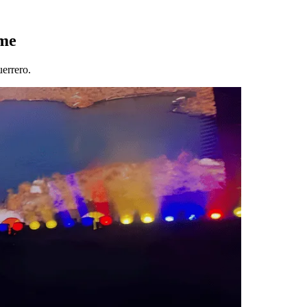
lme
uerrero.