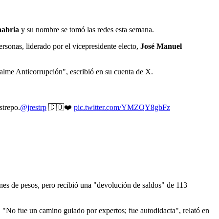
nabria
y su nombre se tomó las redes esta semana.
rsonas, liderado por el vicepresidente electo,
José Manuel
alme Anticorrupción", escribió en su cuenta de X.
strepo.
@jrestrp
🇨🇴❤️
pic.twitter.com/YMZQY8gbFz
lones de pesos, pero recibió una "devolución de saldos" de 113
. "No fue un camino guiado por expertos; fue autodidacta", relató en