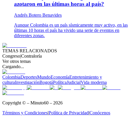
azotaron en las últimas horas al país?
Andrés Botero Benavides
Aunque Colombia es un país sísmicamente muy activo, en las
últimas 10 horas el país ha vivido una serie de eventos en
diferentes zonas.
TEMAS RELACIONADOS
Congreso
|
Contraloría
Ver otros temas
Cargando...
Colombia
Deportes
Mundo
Economía
Entretenimiento y
cultura
Investigación
Bogotá
Política
Judicial
Vida moderna
Copyright © – Minuto60 – 2026
Términos y Condiciones
|
Política de Privacidad
|
Conócenos