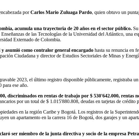
s encabezada por
Carlos Mario Zuluaga Pardo
, quien obtuvo un punta
mbia, acumula una trayectoria de 20 años en el sector público.
Su
 Enseñanzas de las Tecnologías de la Universidad del Atlántico, una es
ersidad Externado de Colombia.
l y asumió como contralor general encargado
hasta su renuncia en f
ipación Ciudadana y director de Estudios Sectoriales de Minas y Energí
gravable 2023, el último registro disponible públicamente, registraba u
0 para ese año.
00, discriminados en rentas de trabajo por $ 530'642.000, rentas no
 bancarios por un total de $ 1.015'880.808, deudas en tarjetas de crédi
ropiedades en la región Caribe y Bogotá. Los registros de la Superinten
luyen un apartamento en la carrera 16 de Bogotá, dos garajes y un apart
eclaró ser miembro de la junta directiva y socio de la empresa Pet