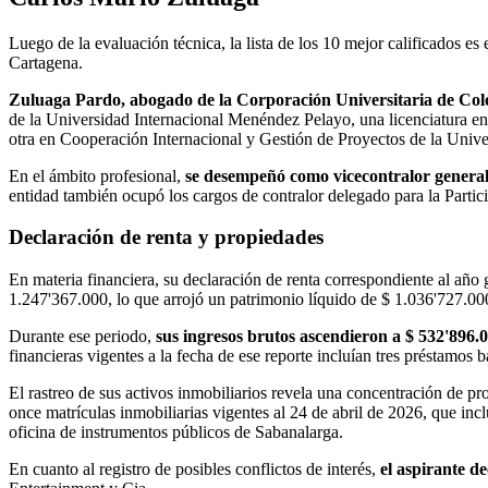
Luego de la evaluación técnica, la lista de los 10 mejor calificados e
Cartagena.
Zuluaga Pardo, abogado de la Corporación Universitaria de Colo
de la Universidad Internacional Menéndez Pelayo, una licenciatura en
otra en Cooperación Internacional y Gestión de Proyectos de la Univ
En el ámbito profesional,
se desempeñó como vicecontralor genera
entidad también ocupó los cargos de contralor delegado para la Partic
Declaración de renta y propiedades
En materia financiera, su declaración de renta correspondiente al año 
1.247'367.000, lo que arrojó un patrimonio líquido de $ 1.036'727.00
Durante ese periodo,
sus ingresos brutos ascendieron a $ 532'896.0
financieras vigentes a la fecha de ese reporte incluían tres préstamos
El rastreo de sus activos inmobiliarios revela una concentración de p
once matrículas inmobiliarias vigentes al 24 de abril de 2026, que inc
oficina de instrumentos públicos de Sabanalarga.
En cuanto al registro de posibles conflictos de interés,
el aspirante d