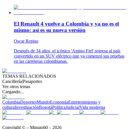
El Renault 4 vuelve a Colombia y ya no es el
mismo: así es su nueva versión
Oscar Repiso
Después de 34 años, el icónico 'Amigo Fiel' regresa al país
convertido en un SUV eléctrico que ya comenzó sus pruebas
en las carreteras colombianas.
TEMAS RELACIONADOS
Cancillería
|
Pasaportes
Ver otros temas
Cargando...
Colombia
Deportes
Mundo
Economía
Entretenimiento y
cultura
Investigación
Bogotá
Política
Judicial
Vida moderna
Copyright © – Minuto60 – 2026