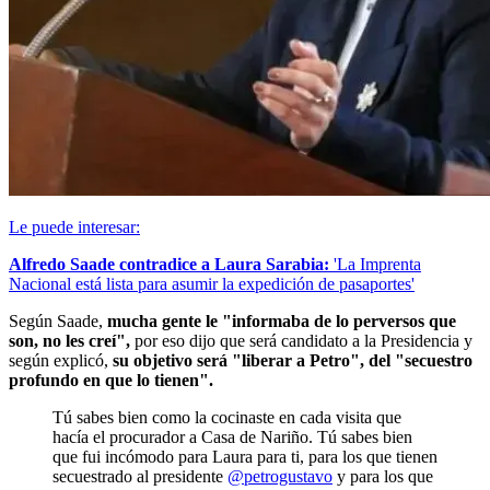
Le puede interesar:
Alfredo Saade contradice a Laura Sarabia:
'La Imprenta
Nacional está lista para asumir la expedición de pasaportes'
Según Saade,
mucha gente le "informaba de lo perversos que
son, no les creí",
por eso dijo que será candidato a la Presidencia y
según explicó,
su objetivo será "liberar a Petro", del "secuestro
profundo en que lo tienen".
Tú sabes bien como la cocinaste en cada visita que
hacía el procurador a Casa de Nariño. Tú sabes bien
que fui incómodo para Laura para ti, para los que tienen
secuestrado al presidente
@petrogustavo
y para los que