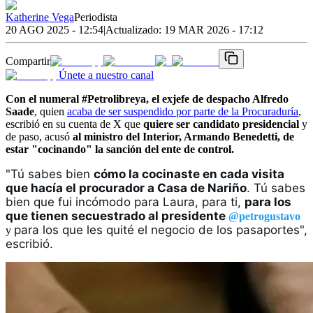
Katherine Vega
Periodista
20 AGO 2025 - 12:54
|
Actualizado:
19 MAR 2026 - 17:12
Compartir
Únete a nuestro canal
Con el numeral #Petrolibreya, el exjefe de despacho Alfredo
Saade
, quien
acaba de ser suspendido por parte de la Procuraduría
,
escribió en su cuenta de X que
quiere ser candidato presidencial
y
de paso, acusó
al ministro del Interior, Armando Benedetti, de
estar "cocinando" la sanción del ente de control.
"Tú sabes bien 
cómo la cocinaste en cada visita 
que hacía el procurador a Casa de Nariño
. Tú sabes 
bien que fui incómodo para Laura, para ti, 
para los 
que tienen secuestrado al presidente 
@petrogustavo
para los que les quité el negocio de los pasaportes", 
y
escribió. 