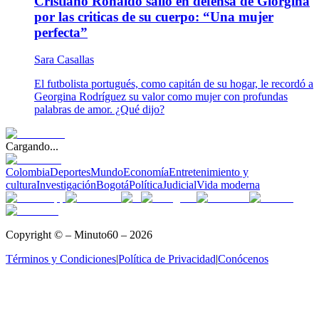
Cristiano Ronaldo salió en defensa de Giorgina
por las criticas de su cuerpo: “Una mujer
perfecta”
Sara Casallas
El futbolista portugués, como capitán de su hogar, le recordó a
Georgina Rodríguez su valor como mujer con profundas
palabras de amor. ¿Qué dijo?
Cargando...
Colombia
Deportes
Mundo
Economía
Entretenimiento y
cultura
Investigación
Bogotá
Política
Judicial
Vida moderna
Copyright © – Minuto60 – 2026
Términos y Condiciones
|
Política de Privacidad
|
Conócenos