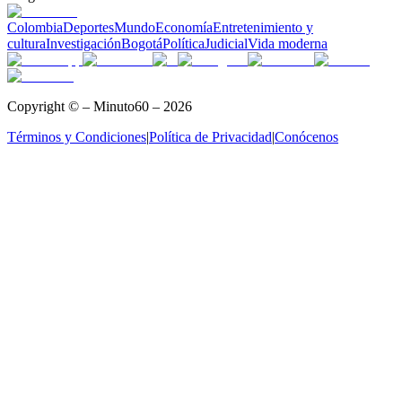
Colombia
Deportes
Mundo
Economía
Entretenimiento y
cultura
Investigación
Bogotá
Política
Judicial
Vida moderna
Copyright © – Minuto60 – 2026
Términos y Condiciones
|
Política de Privacidad
|
Conócenos