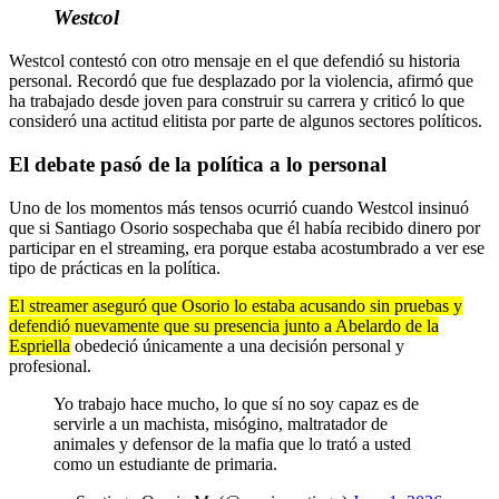
Westcol
Westcol contestó con otro mensaje en el que defendió su historia
personal. Recordó que fue desplazado por la violencia, afirmó que
ha trabajado desde joven para construir su carrera y criticó lo que
consideró una actitud elitista por parte de algunos sectores políticos.
El debate pasó de la política a lo personal
Uno de los momentos más tensos ocurrió cuando Westcol insinuó
que si Santiago Osorio sospechaba que él había recibido dinero por
participar en el streaming, era porque estaba acostumbrado a ver ese
tipo de prácticas en la política.
El streamer aseguró que Osorio lo estaba acusando sin pruebas y
defendió nuevamente que su presencia junto a Abelardo de la
Espriella
obedeció únicamente a una decisión personal y
profesional.
Yo trabajo hace mucho, lo que sí no soy capaz es de
servirle a un machista, misógino, maltratador de
animales y defensor de la mafia que lo trató a usted
como un estudiante de primaria.