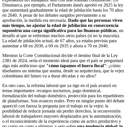
Dinamarca, por ejemplo, el Parlamento danés aprobó en 2025 la ley
que aumentará gradualmente la edad de jubilación hasta los 70 años
en 2040. A pesar de los debates surgidos previamente a su
aprobación, la medida era necesaria.
Dado que las personas viven
más tiempo, no ajustar la edad de jubilación en consecuencia
supondría una carga significativa para las finanzas públicas
, un
desafío al que se enfrentan muchos otros países (si no la mayoría).
La edad de jubilación actual, de 67 años, ya estaba prevista para
aumentar a 68 en 2030, a 69 en 2035 y ahora a 70 en 2040.
Mientras la Corte Constitucional decide el destino final de la Ley
2381 de 2024, sería el momento ideal para que el país se preguntará
algo más ambicioso que
"cómo tapamos el hueco fiscal"
: ¿cómo
diseñamos un sistema que asuma, desde su arquitectura, que la vejez
colombiana del futuro va a durar décadas y no años?
En otro caso, la reforma laboral que ya rige en el país avanzó en
temas importantes: recargos nocturnos, pago dominical,
formalización del trabajo doméstico, protección para los repartidores
de plataformas. Son avances reales. Pero en ningún punto del debate
apareció con fuerza la pregunta por el trabajo en la vejez: la
posibilidad de reducir jornada sin perder derechos, la reconversión
laboral de trabajadores mayores desplazados por la automatización,
o el reconocimiento de la experiencia como un activo productivo y
no como un costo a eliminar, y esto sobre
una tendencia global: la