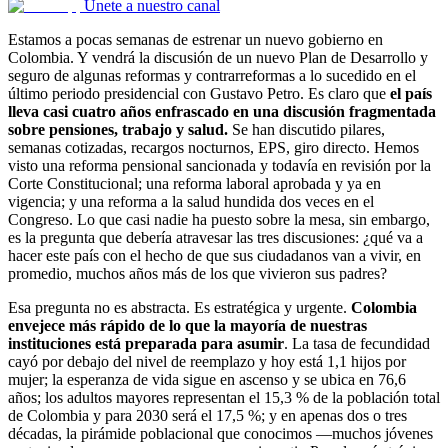
Únete a nuestro canal
Estamos a pocas semanas de estrenar un nuevo gobierno en
Colombia. Y vendrá la discusión de un nuevo Plan de Desarrollo y
seguro de algunas reformas y contrarreformas a lo sucedido en el
último periodo presidencial con Gustavo Petro. Es claro que
el país
lleva casi cuatro años enfrascado en una discusión fragmentada
sobre pensiones, trabajo y salud.
Se han discutido pilares,
semanas cotizadas, recargos nocturnos, EPS, giro directo. Hemos
visto una reforma pensional sancionada y todavía en revisión por la
Corte Constitucional; una reforma laboral aprobada y ya en
vigencia; y una reforma a la salud hundida dos veces en el
Congreso. Lo que casi nadie ha puesto sobre la mesa, sin embargo,
es la pregunta que debería atravesar las tres discusiones: ¿qué va a
hacer este país con el hecho de que sus ciudadanos van a vivir, en
promedio, muchos años más de los que vivieron sus padres?
Esa pregunta no es abstracta. Es estratégica y urgente.
Colombia
envejece más rápido de lo que la mayoría de nuestras
instituciones está preparada para asumir
. La tasa de fecundidad
cayó por debajo del nivel de reemplazo y hoy está 1,1 hijos por
mujer; la esperanza de vida sigue en ascenso y se ubica en 76,6
años; los adultos mayores representan el 15,3 % de la población total
de Colombia y para 2030 será el 17,5 %; y en apenas dos o tres
décadas, la pirámide poblacional que conocimos —muchos jóvenes