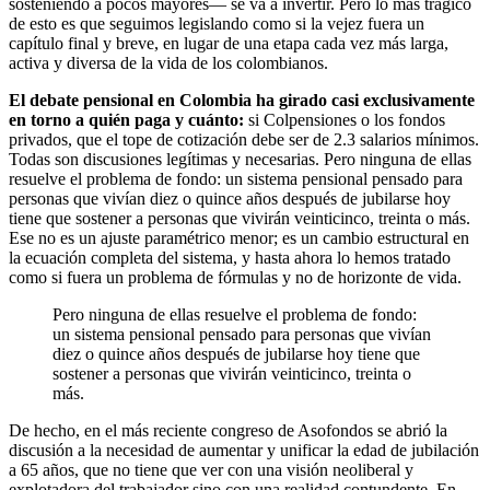
sosteniendo a pocos mayores— se va a invertir. Pero lo más trágico
de esto es que seguimos legislando como si la vejez fuera un
capítulo final y breve, en lugar de una etapa cada vez más larga,
activa y diversa de la vida de los colombianos.
El debate pensional en Colombia ha girado casi exclusivamente
en torno a quién paga y cuánto:
si Colpensiones o los fondos
privados, que el tope de cotización debe ser de 2.3 salarios mínimos.
Todas son discusiones legítimas y necesarias. Pero ninguna de ellas
resuelve el problema de fondo: un sistema pensional pensado para
personas que vivían diez o quince años después de jubilarse hoy
tiene que sostener a personas que vivirán veinticinco, treinta o más.
Ese no es un ajuste paramétrico menor; es un cambio estructural en
la ecuación completa del sistema, y hasta ahora lo hemos tratado
como si fuera un problema de fórmulas y no de horizonte de vida.
Pero ninguna de ellas resuelve el problema de fondo:
un sistema pensional pensado para personas que vivían
diez o quince años después de jubilarse hoy tiene que
sostener a personas que vivirán veinticinco, treinta o
más.
De hecho, en el más reciente congreso de Asofondos se abrió la
discusión a la necesidad de aumentar y unificar la edad de jubilación
a 65 años, que no tiene que ver con una visión neoliberal y
explotadora del trabajador sino con una realidad contundente. En