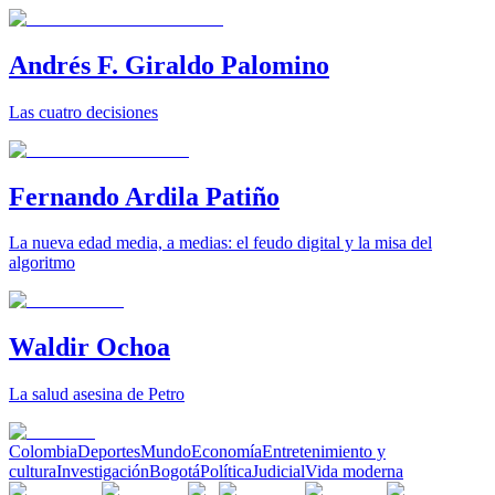
Andrés F. Giraldo Palomino
Las cuatro decisiones
Fernando Ardila Patiño
La nueva edad media, a medias: el feudo digital y la misa del
algoritmo
Waldir Ochoa
La salud asesina de Petro
Colombia
Deportes
Mundo
Economía
Entretenimiento y
cultura
Investigación
Bogotá
Política
Judicial
Vida moderna