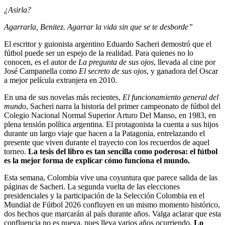
¿Asirla?
Agarrarla, Benitez. Agarrar la vida sin que se te desborde”
El escritor y guionista argentino Eduardo Sacheri demostró que el
fútbol puede ser un espejo de la realidad. Para quienes no lo
conocen, es el autor de
La pregunta de sus ojos
, llevada al cine por
José Campanella como
El secreto de sus ojos
, y ganadora del Oscar
a mejor película extranjera en 2010.
En una de sus novelas más recientes,
El funcionamiento general del
mundo
, Sacheri narra la historia del primer campeonato de fútbol del
Colegio Nacional Normal Superior Arturo Del Manso, en 1983, en
plena tensión política argentina. El protagonista la cuenta a sus hijos
durante un largo viaje que hacen a la Patagonia, entrelazando el
presente que viven durante el trayecto con los recuerdos de aquel
torneo.
La tesis del libro es tan sencilla como poderosa: el fútbol
es la mejor forma de explicar cómo funciona el mundo.
Esta semana, Colombia vive una coyuntura que parece salida de las
páginas de Sacheri. La segunda vuelta de las elecciones
presidenciales y la participación de la Selección Colombia en el
Mundial de Fútbol 2026 confluyen en un mismo momento histórico,
dos hechos que marcarán al país durante años. Valga aclarar que esta
confluencia no es nueva, pues lleva varios años ocurriendo.
Lo