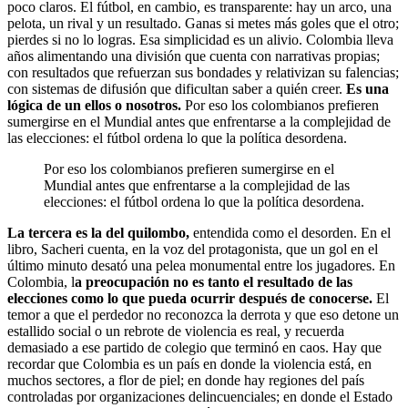
poco claros. El fútbol, en cambio, es transparente: hay un arco, una
pelota, un rival y un resultado. Ganas si metes más goles que el otro;
pierdes si no lo logras. Esa simplicidad es un alivio. Colombia lleva
años alimentando una división que cuenta con narrativas propias;
con resultados que refuerzan sus bondades y relativizan su falencias;
con sistemas de difusión que dificultan saber a quién creer.
Es una
lógica de un ellos o nosotros.
Por eso los colombianos prefieren
sumergirse en el Mundial antes que enfrentarse a la complejidad de
las elecciones: el fútbol ordena lo que la política desordena.
Por eso los colombianos prefieren sumergirse en el
Mundial antes que enfrentarse a la complejidad de las
elecciones: el fútbol ordena lo que la política desordena.
La tercera es la del quilombo,
entendida como el desorden. En el
libro, Sacheri cuenta, en la voz del protagonista, que un gol en el
último minuto desató una pelea monumental entre los jugadores. En
Colombia, l
a preocupación no es tanto el resultado de las
elecciones como lo que pueda ocurrir después de conocerse.
El
temor a que el perdedor no reconozca la derrota y que eso detone un
estallido social o un rebrote de violencia es real, y recuerda
demasiado a ese partido de colegio que terminó en caos. Hay que
recordar que Colombia es un país en donde la violencia está, en
muchos sectores, a flor de piel; en donde hay regiones del país
controladas por organizaciones delincuenciales; en donde el Estado