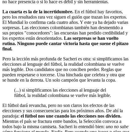
no hace presencia o si lo hace es débil y sin herramientas.
La cuarta es la de la incertidumbre.
En el fútbol hay favoritos,
pero los resultados rara vez siguen el guión que trazan los expertos.
El Mundial lo confirma cada cuatro años. Y este ya ha dejado varias
sorpresas. Las elecciones colombianas también han desmentido a
sus propios "conocedores": las encuestas han perdido credibilidad y
los expertos están desorientados.
Las sorpresas se han vuelto
rutina. Ninguno puede cantar victoria hasta que suene el pitazo
final.
Pero la lección más profunda de Sacheri es otra: si simplificamos las
elecciones al lenguaje del fútbol, la realidad colombiana se vuelve
más legible. Dos candidatos que no conciben perder. Reglas que
pueden respetarse o torcerse. Una hinchada que celebra y otra que
se hunde en la derrota. Un solo campeón que levanta la copa.
(...) si simplificamos las elecciones al lenguaje del
fútbol, la realidad colombiana se vuelve más legible.
El fútbol dará revancha, pero no son claros los efectos de las
elecciones y sus consecuencias para los próximos años. De ahí la
paradoja:
el fútbol nos une cuando las elecciones nos dividen.
Mientras el país se fractura entre bandos, la Selección convoca a
todos bajo la misma camiseta. Sacheri lo entendió bien:
uno no sabe
cómo funciona el mundo. Nadie. Pero cuando uno juega a algo que