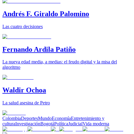
Andrés F. Giraldo Palomino
Las cuatro decisiones
Fernando Ardila Patiño
La nueva edad media, a medias: el feudo digital y la misa del
algoritmo
Waldir Ochoa
La salud asesina de Petro
Colombia
Deportes
Mundo
Economía
Entretenimiento y
cultura
Investigación
Bogotá
Política
Judicial
Vida moderna