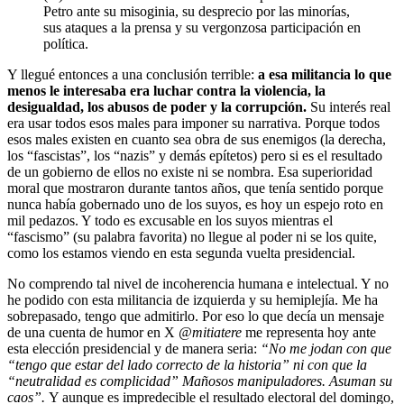
Petro ante su misoginia, su desprecio por las minorías,
sus ataques a la prensa y su vergonzosa participación en
política.
Y llegué entonces a una conclusión terrible:
a esa militancia lo que
menos le interesaba era luchar contra la violencia, la
desigualdad, los abusos de poder y la corrupción.
Su interés real
era usar todos esos males para imponer su narrativa. Porque todos
esos males existen en cuanto sea obra de sus enemigos (la derecha,
los “fascistas”, los “nazis” y demás epítetos) pero si es el resultado
de un gobierno de ellos no existe ni se nombra. Esa superioridad
moral que mostraron durante tantos años, que tenía sentido porque
nunca había gobernado uno de los suyos, es hoy un espejo roto en
mil pedazos. Y todo es excusable en los suyos mientras el
“fascismo” (su palabra favorita) no llegue al poder ni se los quite,
como los estamos viendo en esta segunda vuelta presidencial.
No comprendo tal nivel de incoherencia humana e intelectual. Y no
he podido con esta militancia de izquierda y su hemiplejía. Me ha
sobrepasado, tengo que admitirlo. Por eso lo que decía un mensaje
de una cuenta de humor en X
@mitiatere
me representa hoy ante
esta elección presidencial y de manera seria:
“No me jodan con que
“tengo que estar del lado correcto de la historia” ni con que la
“neutralidad es complicidad” Mañosos manipuladores. Asuman su
caos”.
Y aunque es impredecible el resultado electoral del domingo,