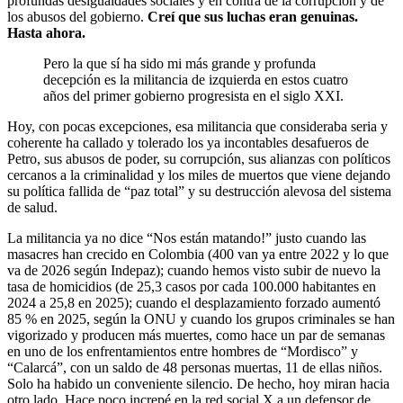
profundas desigualdades sociales y en contra de la corrupción y de
los abusos del gobierno.
Creí que sus luchas eran genuinas.
Hasta ahora.
Pero la que sí ha sido mi más grande y profunda
decepción es la militancia de izquierda en estos cuatro
años del primer gobierno progresista en el siglo XXI.
Hoy, con pocas excepciones, esa militancia que consideraba seria y
coherente ha callado y tolerado los ya incontables desafueros de
Petro, sus abusos de poder, su corrupción, sus alianzas con políticos
cercanos a la criminalidad y los miles de muertos que viene dejando
su política fallida de “paz total” y su destrucción alevosa del sistema
de salud.
La militancia ya no dice “Nos están matando!” justo cuando las
masacres han crecido en Colombia (400 van ya entre 2022 y lo que
va de 2026 según Indepaz); cuando hemos visto subir de nuevo la
tasa de homicidios (de 25,3 casos por cada 100.000 habitantes en
2024 a 25,8 en 2025); cuando el desplazamiento forzado aumentó
85 % en 2025, según la ONU y cuando los grupos criminales se han
vigorizado y producen más muertes, como hace un par de semanas
en uno de los enfrentamientos entre hombres de “Mordisco” y
“Calarcá”, con un saldo de 48 personas muertas, 11 de ellas niños.
Solo ha habido un conveniente silencio. De hecho, hoy miran hacia
otro lado. Hace poco increpé en la red social X a un defensor de