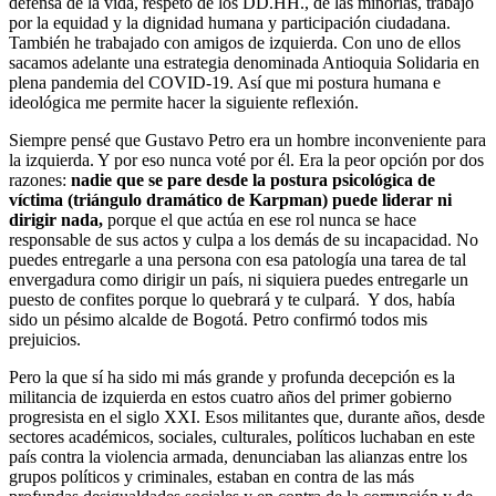
defensa de la vida, respeto de los DD.HH., de las minorías, trabajo
por la equidad y la dignidad humana y participación ciudadana.
También he trabajado con amigos de izquierda. Con uno de ellos
sacamos adelante una estrategia denominada Antioquia Solidaria en
plena pandemia del COVID-19. Así que mi postura humana e
ideológica me permite hacer la siguiente reflexión.
Siempre pensé que Gustavo Petro era un hombre inconveniente para
la izquierda. Y por eso nunca voté por él. Era la peor opción por dos
razones:
nadie que se pare desde la postura psicológica de
víctima (triángulo dramático de Karpman) puede liderar ni
dirigir nada,
porque el que actúa en ese rol nunca se hace
responsable de sus actos y culpa a los demás de su incapacidad. No
puedes entregarle a una persona con esa patología una tarea de tal
envergadura como dirigir un país, ni siquiera puedes entregarle un
puesto de confites porque lo quebrará y te culpará. Y dos, había
sido un pésimo alcalde de Bogotá. Petro confirmó todos mis
prejuicios.
Pero la que sí ha sido mi más grande y profunda decepción es la
militancia de izquierda en estos cuatro años del primer gobierno
progresista en el siglo XXI. Esos militantes que, durante años, desde
sectores académicos, sociales, culturales, políticos luchaban en este
país contra la violencia armada, denunciaban las alianzas entre los
grupos políticos y criminales, estaban en contra de las más