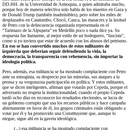
DD.HH. de la Universidad de Antioquia, a quien admiraba mucho,
porque hoy de manera selectiva solo habla de los muertos en Gaza y
de Donald Trump (también inadmisibles), pero sobre los miles de
desplazados en Catatumbo, Chocó, Cauca, las masacres y la laxitud
de Petro con la delincuencia organizada representada en el
“Tarimazo de la Alpujarra” en Medellín poco o nada dice ya. Su
respuesta fue llamarme, al mejor estilo de un bodeguero, “fascista”,
como si yo tuviera que estar de acuerdo con los abusos del petrismo.
En eso se han convertido muchos de estos militantes de
izquierda que deberían seguir defendiendo la vida, la
democracia, la transparencia con vehemencia, sin importar la
ideología política.
Pero, además, esa militancia se ha mostrado complaciente con Petro
ante su misoginia, su desprecio por las minorías, sus ataques a la
prensa y su vergonzosa participación en política. Y estos militantes,
que se dicen inteligentes, afirman que votarán por Cepeda, porque el
adversario no respeta la institucionalidad, cuando el propio Cepeda
tardó ocho días en reconocer los resultados electorales, se lucra de
un gobierno corrupto que usa los recursos públicos y hace campaña
abiertamente en favor de él, los grupos criminales están obligando a
votar por él y ha promovido una Constituyente que, aunque lo
niegue, sigue ahí en la gaveta ideológica.
(...) esa militancia se ha mostrado complaciente con