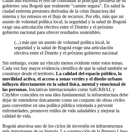
Galán aún enfrenta el reto de consolidar la principal promesa de su
gobierno: una Bogotá que realmente "camine segura". En salud la
ciudad enfrenta presiones derivadas de la crisis financiera del
sistema y los retrasos en el flujo de recursos. Por ello, más que un
asunto de voluntad política local, la seguridad y la salud de Bogotá
exige una articulación efectiva entre el Distrito y el próximo
gobierno nacional para ofrecer resultados sostenibles.
(...) más que un asunto de voluntad política local, la
seguridad y la salud de Bogotá exige una articulación
efectiva entre el Distrito y el próximo gobierno nacional
Sin embargo, existe un vínculo menos evidente entre estos temas.
Cada vez hay mayor evidencia científica de que la salud también se
construye desde el territorio.
La calidad del espacio público, la
movilidad activa, el acceso a zonas verdes y el diseño urbano
influyen directamente en la salud física, mental y emocional de
las personas.
Iniciativas internacionales como SalURBAL y
CityMov coinciden en una idea fundamental: la infraestructura debe
dejar de entenderse únicamente como un conjunto de obras civiles
para convertirse en una política pública orientada a prevenir
enfermedades, promover estilos de vida saludables y mejorar la
calidad de vida.
Bogotá atraviesa uno de los ciclos de inversión en infraestructura
más importantes de su historia. La construcción de la Primera Línea