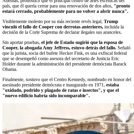
Además, pronosticó que el principal centro de artes escénicas del
país, que él quería cerrar para una renovación de dos años,
"pronto
estará cerrado, probablemente para no volver a abrir nunca".
Visiblemente molesto por su más reciente revés legal,
Trump
vinculó el fallo de Cooper con derrotas anteriores,
incluida la
decisión de la Corte Suprema de declarar ilegales sus aranceles.
Sin aportar pruebas,
el jefe de Estado sugirió que la esposa de
Cooper, la abogada Amy Jeffress, estuvo detrás del fallo.
Señaló
que la jurista, socia del bufete Hecker Fink, es una exfiscal federal
que se desempeñó como asesora del secretario de Justicia Eric
Holder durante la administración del presidente demócrata Barack
Obama.
Finalmente, sostuvo que el Centro Kennedy, nombrado en honor del
asesinado presidente demócrata e inaugurado en 1971,
estaba
"oxidado, podrido y plagado de ratas e insectos", y que el
"nuevo edificio habría sido incomparable".