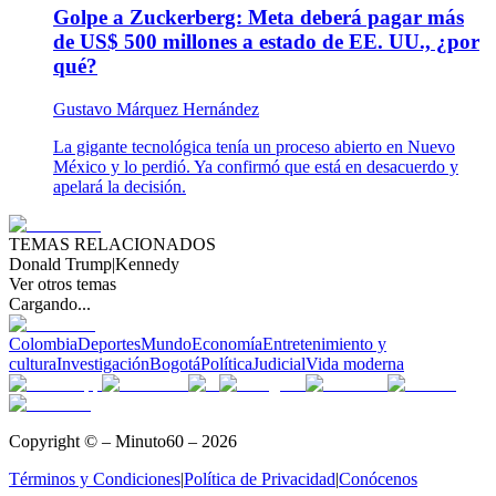
Golpe a Zuckerberg: Meta deberá pagar más
de US$ 500 millones a estado de EE. UU., ¿por
qué?
Gustavo Márquez Hernández
La gigante tecnológica tenía un proceso abierto en Nuevo
México y lo perdió. Ya confirmó que está en desacuerdo y
apelará la decisión.
TEMAS RELACIONADOS
Donald Trump
|
Kennedy
Ver otros temas
Cargando...
Colombia
Deportes
Mundo
Economía
Entretenimiento y
cultura
Investigación
Bogotá
Política
Judicial
Vida moderna
Copyright © – Minuto60 – 2026
Términos y Condiciones
|
Política de Privacidad
|
Conócenos