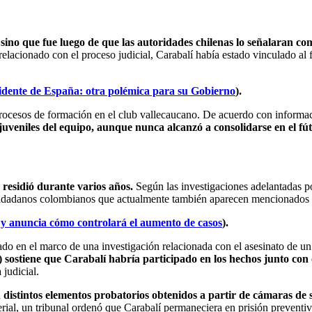
sino que fue luego de que las autoridades chilenas lo señalaran co
relacionado con el proceso judicial, Carabalí había estado vinculado al
idente de España: otra polémica para su Gobierno
).
procesos de formación en el club vallecaucano. De acuerdo con informac
juveniles del equipo, aunque nunca alcanzó a consolidarse en el fút
e residió durante varios años.
Según las investigaciones adelantadas por
ciudadanos colombianos que actualmente también aparecen mencionados de
y anuncia cómo controlará el aumento de casos
).
do en el marco de una investigación relacionada con el asesinato de 
ostiene que Carabalí habría participado en los hechos junto con 
 judicial.
n distintos elementos probatorios obtenidos a partir de cámaras de 
rial, un tribunal ordenó que Carabalí permaneciera en prisión preventi