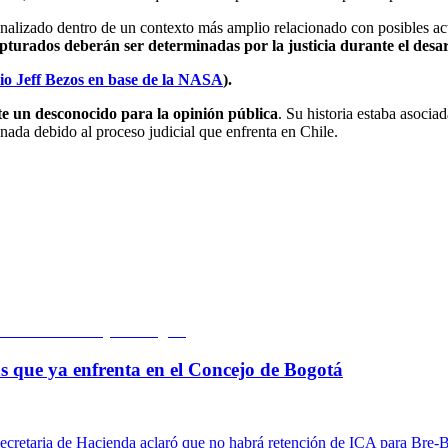
analizado dentro de un contexto más amplio relacionado con posibles act
apturados deberán ser determinadas por la justicia durante el desarr
rio Jeff Bezos en base de la NASA
).
te un desconocido para la opinión pública
. Su historia estaba asocia
nada debido al proceso judicial que enfrenta en Chile.
cas que ya enfrenta en el Concejo de Bogotá
a secretaria de Hacienda aclaró que no habrá retención de ICA para Bre-B