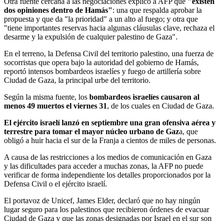
Otra fuente cercana a las negociaciones explicó a AFP que
"existen
dos opiniones dentro de Hamás"
: una que respalda aprobar la
propuesta y que da "la prioridad" a un alto al fuego; y otra que
"tiene importantes reservas hacia algunas cláusulas clave, rechaza el
desarme y la expulsión de cualquier palestino de Gaza".
En el terreno, la Defensa Civil del territorio palestino, una fuerza de
socorristas que opera bajo la autoridad del gobierno de Hamás,
reportó intensos bombardeos israelíes y fuego de artillería sobre
Ciudad de Gaza, la principal urbe del territorio.
Según la misma fuente, los
bombardeos israelíes causaron al
menos 49 muertos el viernes 31
, de los cuales en Ciudad de Gaza.
El ejército israelí lanzó en septiembre una gran ofensiva aérea y
terrestre para tomar el mayor núcleo urbano de Gaz
a, que
obligó a huir hacia el sur de la Franja a cientos de miles de personas.
A causa de las restricciones a los medios de comunicación en Gaza
y las dificultades para acceder a muchas zonas, la AFP no puede
verificar de forma independiente los detalles proporcionados por la
Defensa Civil o el ejército israelí.
El portavoz de Unicef, James Elder, declaró que no hay ningún
lugar seguro para los palestinos que recibieron órdenes de evacuar
Ciudad de Gaza y que las zonas designadas por Israel en el sur son