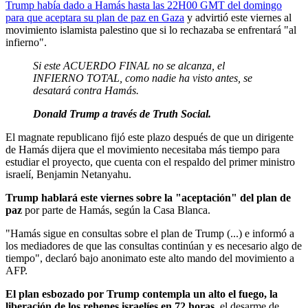
Trump había dado a Hamás hasta las 22H00 GMT del domingo
para que aceptara su plan de paz en Gaza
y advirtió este viernes al
movimiento islamista palestino que si lo rechazaba se enfrentará "al
infierno".
Si este ACUERDO FINAL no se alcanza, el
INFIERNO TOTAL, como nadie ha visto antes, se
desatará contra Hamás.
Donald Trump a través de Truth Social.
El magnate republicano fijó este plazo después de que un dirigente
de Hamás dijera que el movimiento necesitaba más tiempo para
estudiar el proyecto, que cuenta con el respaldo del primer ministro
israelí, Benjamin Netanyahu.
Trump hablará este viernes sobre la "aceptación" del plan de
paz
por parte de Hamás, según la Casa Blanca.
"Hamás sigue en consultas sobre el plan de Trump (...) e informó a
los mediadores de que las consultas continúan y es necesario algo de
tiempo", declaró bajo anonimato este alto mando del movimiento a
AFP.
El plan esbozado por Trump contempla un alto el fuego, la
liberación de los rehenes israelíes en 72 horas
, el desarme de