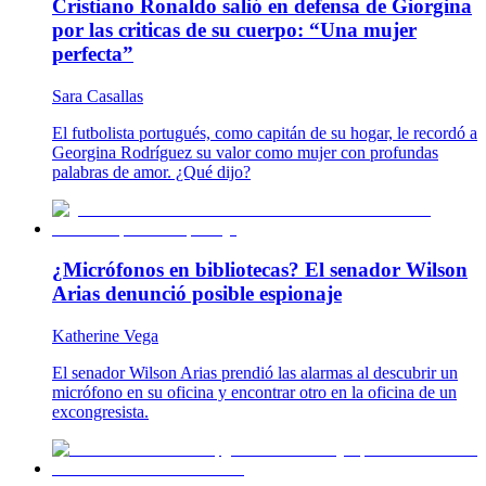
Cristiano Ronaldo salió en defensa de Giorgina
por las criticas de su cuerpo: “Una mujer
perfecta”
Sara Casallas
El futbolista portugués, como capitán de su hogar, le recordó a
Georgina Rodríguez su valor como mujer con profundas
palabras de amor. ¿Qué dijo?
¿Micrófonos en bibliotecas? El senador Wilson
Arias denunció posible espionaje
Katherine Vega
El senador Wilson Arias prendió las alarmas al descubrir un
micrófono en su oficina y encontrar otro en la oficina de un
excongresista.