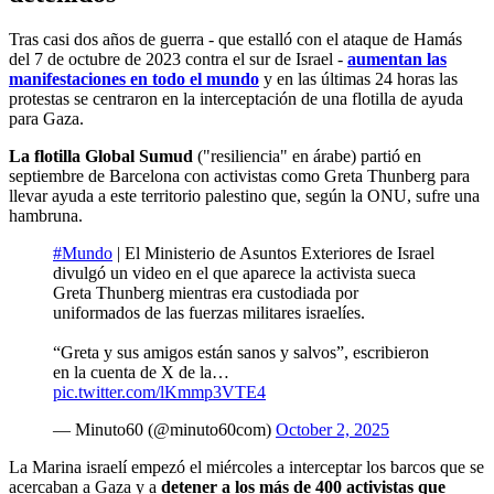
Tras casi dos años de guerra - que estalló con el ataque de Hamás
del 7 de octubre de 2023 contra el sur de Israel -
aumentan las
manifestaciones en todo el mundo
y en las últimas 24 horas las
protestas se centraron en la interceptación de una flotilla de ayuda
para Gaza.
La flotilla Global Sumud
("resiliencia" en árabe) partió en
septiembre de Barcelona con activistas como Greta Thunberg para
llevar ayuda a este territorio palestino que, según la ONU, sufre una
hambruna.
#Mundo
| El Ministerio de Asuntos Exteriores de Israel
divulgó un video en el que aparece la activista sueca
Greta Thunberg mientras era custodiada por
uniformados de las fuerzas militares israelíes.
“Greta y sus amigos están sanos y salvos”, escribieron
en la cuenta de X de la…
pic.twitter.com/lKmmp3VTE4
— Minuto60 (@minuto60com)
October 2, 2025
La Marina israelí empezó el miércoles a interceptar los barcos que se
acercaban a Gaza y a
detener a los más de 400 activistas que