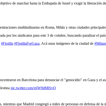
jetivo de marchar hasta la Embajada de Israel y exigir la liberación de l
centraciones multitudinarias en Roma, Milán y otras ciudades principale
da por los sindicatos para este 3 de cotubre, buscando paralizar el pa
a
#Flotilla
#FlotillaForGaza
. Acá unas imágenes de la ciudad de
#Milan
centraron en Barcelona para denunciar el "genocidio" en Gaza y el asalt
alestina
pic.twitter.com/x6W9dMlSvQ
as, mientras que Madrid congregó a miles de personas en defensa de la 