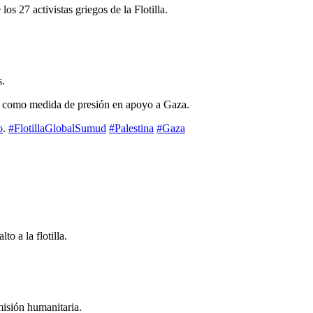
os 27 activistas griegos de la Flotilla.
s.
ís como medida de presión en apoyo a Gaza.
o
.
#FlotillaGlobalSumud
#Palestina
#Gaza
o a la flotilla.
misión humanitaria.