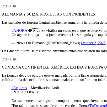
7:08 a. m.
ALEMANIA Y SUIZA: PROTESTAS CON INCIDENTES
Las capitales de Europa Central también se sumaron a la jornada de prot
#AHORA
🔴🇩🇪| Se viraliza un vídeo en el que se observa un 
Un agente empuja a una joven mientras la estrangula y le tapa l
— News On Demand (@OnDemand_News)
October 2, 2025
En Ginebra, Suiza, se registraron enfrentamientos que dejaron un sald
7:05 a. m.
CONDENA CONTINENTAL: AMÉRICA LATINA Y EUROPA 
La jornada del 2 de octubre estuvo marcada por una firme respuesta di
calificando la detención de sus connacionales como un "crimen intern
#Reportes
| •Movilización Andi
📍Calle 73 #8-13
En este momento se registran comportamientos que alteran la tr
⁰Por tal motivo, se suspende el proceso de diálogo.
#EnDesarrol