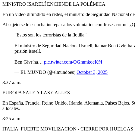
MINISTRO ISARELÍ ENCIENDE LA POLÉMICA
En un video difundido en redes, el ministro de Seguridad Nacional de Is
Al sujeto se le escucha increpar a los voluntarios con frases como “¿
“Estos son los terroristas de la flotilla”
El ministro de Seguridad Nacional israelí, Itamar Ben Gvir, ha vi
prisión israelí.
Ben Givr ha…
pic.twitter.com/OGmmkoeKf4
— EL MUNDO (@elmundoes)
October 3, 2025
8:37 a. m.
EUROPA SALE A LAS CALLES
En España, Francia, Reino Unido, Irlanda, Alemania, Países Bajos, Sui
a locales.
8:25 a. m.
ITALIA: FUERTE MOVILIZACION - CIERRE POR HUELGAS