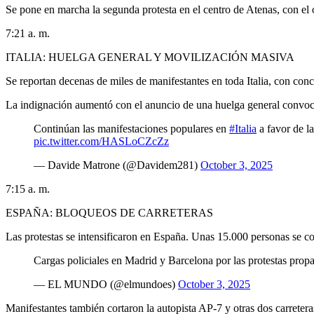
Se pone en marcha la segunda protesta en el centro de Atenas, con el ob
7:21 a. m.
ITALIA: HUELGA GENERAL Y MOVILIZACIÓN MASIVA
Se reportan decenas de miles de manifestantes en toda Italia, con con
La indignación aumentó con el anuncio de una huelga general convoca
Continúan las manifestaciones populares en
#Italia
a favor de l
pic.twitter.com/HASLoCZcZz
— Davide Matrone (@Davidem281)
October 3, 2025
7:15 a. m.
ESPAÑA: BLOQUEOS DE CARRETERAS
Las protestas se intensificaron en España. Unas 15.000 personas se con
Cargas policiales en Madrid y Barcelona por las protestas prop
— EL MUNDO (@elmundoes)
October 3, 2025
Manifestantes también cortaron la autopista AP-7 y otras dos carreter