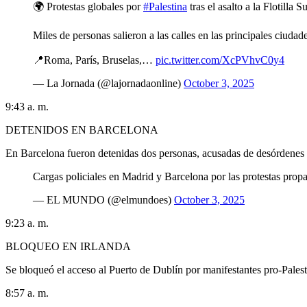
🌍 Protestas globales por
#Palestina
tras el asalto a la Flotilla 
Miles de personas salieron a las calles en las principales ciud
📍Roma, París, Bruselas,…
pic.twitter.com/XcPVhvC0y4
— La Jornada (@lajornadaonline)
October 3, 2025
9:43 a. m.
DETENIDOS EN BARCELONA
En Barcelona fueron detenidas dos personas, acusadas de desórdenes pú
Cargas policiales en Madrid y Barcelona por las protestas prop
— EL MUNDO (@elmundoes)
October 3, 2025
9:23 a. m.
BLOQUEO EN IRLANDA
Se bloqueó el acceso al Puerto de Dublín por manifestantes pro-Palesti
8:57 a. m.