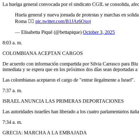
La huelga general convocada por el sindicato CGIL se consolida, afecta
Huela general y nueva jornada de protestas y marchas en solid
Roma 👇🏻
pic.twitter.com/B1JAr6Oxoj
— Elisabetta Piqué (@bettapique)
October 3, 2025
8:03 a. m.
COLOMBIANA ACEPTAN CARGOS
De acuerdo con información compartida por Silvia Carrasco para Blu 
inmediata y se espera que en los próximos dos días sean deportadas a t
Las colombianas aceptaron el cargo de "entrar ilegalmente a Israel".
7:37 a. m.
ISRAEL ANUNCIA LAS PRIMERAS DEPORTACIONES
Las autoridades israelíes han liberado a los cuatro parlamentarios ital
7:34 a. m.
GRECIA: MARCHA A LA EMBAJADA