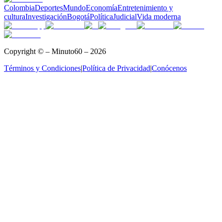
Colombia
Deportes
Mundo
Economía
Entretenimiento y
cultura
Investigación
Bogotá
Política
Judicial
Vida moderna
Copyright © – Minuto60 – 2026
Términos y Condiciones
|
Política de Privacidad
|
Conócenos