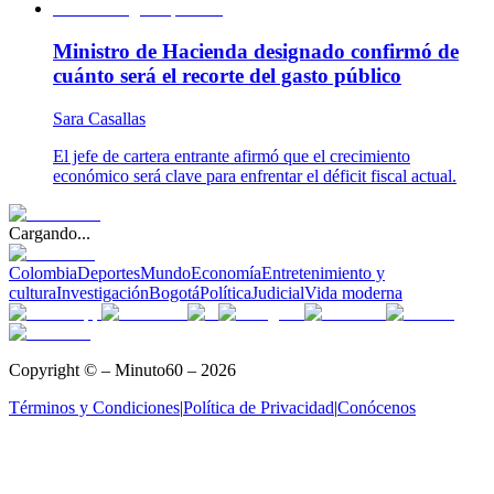
Ministro de Hacienda designado confirmó de
cuánto será el recorte del gasto público
Sara Casallas
El jefe de cartera entrante afirmó que el crecimiento
económico será clave para enfrentar el déficit fiscal actual.
Cargando...
Colombia
Deportes
Mundo
Economía
Entretenimiento y
cultura
Investigación
Bogotá
Política
Judicial
Vida moderna
Copyright © – Minuto60 – 2026
Términos y Condiciones
|
Política de Privacidad
|
Conócenos