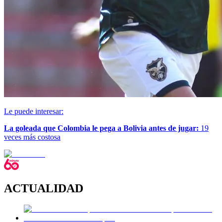
Le puede interesar:
La goleada que Colombia le pega a Bolivia antes de jugar:
19
veces más costosa
ACTUALIDAD