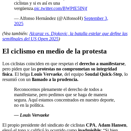
ciclistas y si es así es una
vergüenza.
pic.twitter.com/BWPfE5INjf
— Alfonso Hernández (@AlfonsoH)
September 3,
2025
(Vea también:
Alcaraz vs. Djokovic, la batalla estelar que define las
semifinales del US Open 2025
)
El ciclismo en medio de la protesta
Los ciclistas coinciden en que respetan el
derecho a manifestarse
,
pero piden que las
protestas no comprometan su integridad
física
. El belga
Louis Vervaeke
, del equipo
Soudal Quick-Step
, lo
resumió con un
llamado a la prudencia.
Reconocemos plenamente el derecho de todos a
manifestarse, pero pedimos que se haga de manera
segura. Aquí estamos concentrados en nuestro deporte,
no en la política.
— Louis Vervaeke
El propio presidente del sindicato de ciclistas
CPA
,
Adam Hansen
,
elevó el tono y calificó lo ocurrido como
inadmisible
: “Si bien