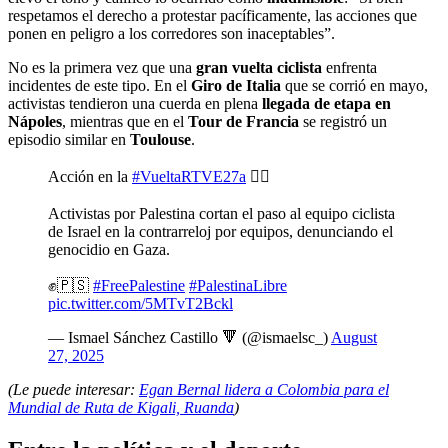
respetamos el derecho a protestar pacíficamente, las acciones que
ponen en peligro a los corredores son inaceptables”.
No es la primera vez que una
gran vuelta ciclista
enfrenta
incidentes de este tipo. En el
Giro de Italia
que se corrió en mayo,
activistas tendieron una cuerda en plena
llegada de etapa en
Nápoles
, mientras que en el
Tour de Francia
se registró un
episodio similar en
Toulouse
.
Acción en la
#VueltaRTVE27a
🚴‍♂️
Activistas por Palestina cortan el paso al equipo ciclista
de Israel en la contrarreloj por equipos, denunciando el
genocidio en Gaza.
✊🇵🇸
#FreePalestine
#PalestinaLibre
pic.twitter.com/5MTvT2Bckl
— Ismael Sánchez Castillo 🔻 (@ismaelsc_)
August
27, 2025
(Le puede interesar:
Egan Bernal lidera a Colombia para el
Mundial de Ruta de Kigali, Ruanda
)