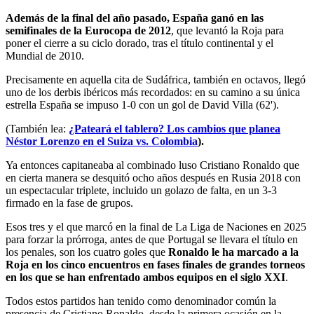
Además de la final del año pasado, España ganó en las
semifinales de la Eurocopa de 2012
, que levantó la Roja para
poner el cierre a su ciclo dorado, tras el título continental y el
Mundial de 2010.
Precisamente en aquella cita de Sudáfrica, también en octavos, llegó
uno de los derbis ibéricos más recordados: en su camino a su única
estrella España se impuso 1-0 con un gol de David Villa (62').
(También lea:
¿Pateará el tablero? Los cambios que planea
Néstor Lorenzo en el Suiza vs. Colombia
).
Ya entonces capitaneaba al combinado luso Cristiano Ronaldo que
en cierta manera se desquitó ocho años después en Rusia 2018 con
un espectacular triplete, incluido un golazo de falta, en un 3-3
firmado en la fase de grupos.
Esos tres y el que marcó en la final de La Liga de Naciones en 2025
para forzar la prórroga, antes de que Portugal se llevara el título en
los penales, son los cuatro goles que
Ronaldo le ha marcado a la
Roja en los cinco encuentros en fases finales de grandes torneos
en los que se han enfrentado ambos equipos en el siglo XXI
.
Todos estos partidos han tenido como denominador común la
presencia de Cristiano Ronaldo, desde la primera ocasión en la