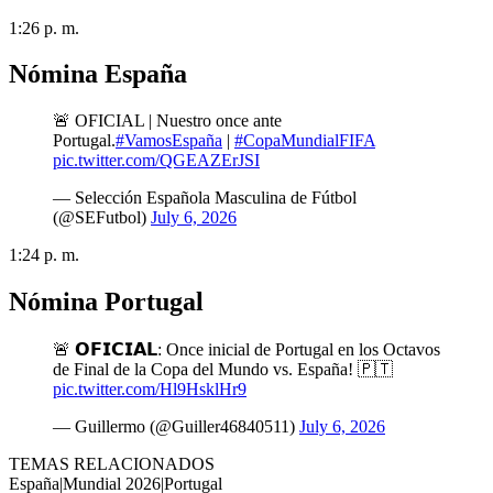
1:26 p. m.
Nómina España
🚨 OFICIAL | Nuestro once ante
Portugal.
#VamosEspaña
|
#CopaMundialFIFA
pic.twitter.com/QGEAZErJSI
— Selección Española Masculina de Fútbol
(@SEFutbol)
July 6, 2026
1:24 p. m.
Nómina Portugal
🚨 𝗢𝗙𝗜𝗖𝗜𝗔𝗟: Once inicial de Portugal en los Octavos
de Final de la Copa del Mundo vs. España! 🇵🇹
pic.twitter.com/Hl9HsklHr9
— Guillermo (@Guiller46840511)
July 6, 2026
TEMAS RELACIONADOS
España
|
Mundial 2026
|
Portugal