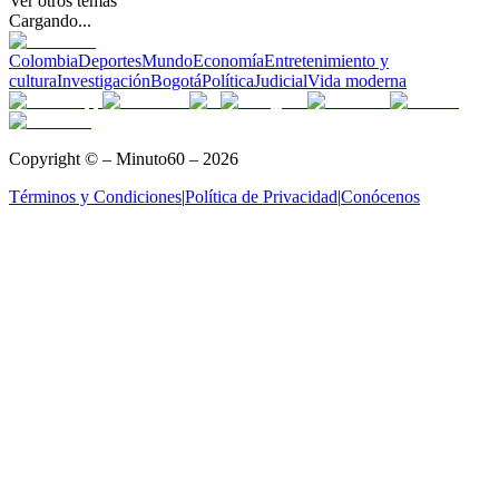
Ver otros temas
Cargando...
Colombia
Deportes
Mundo
Economía
Entretenimiento y
cultura
Investigación
Bogotá
Política
Judicial
Vida moderna
Copyright © – Minuto60 – 2026
Términos y Condiciones
|
Política de Privacidad
|
Conócenos